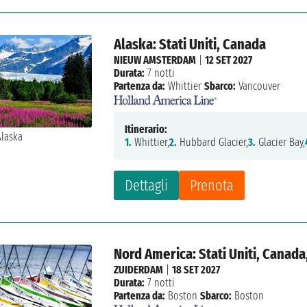
Alaska: Stati Uniti, Canada
NIEUW AMSTERDAM
|
12 SET 2027
Durata:
7 notti
Partenza da:
Whittier
Sbarco:
Vancouver
Itinerario:
1.
Whittier,
2.
Hubbard Glacier,
3.
Glacier Bay,
Dettagli
Prenota
Nord America: Stati Uniti, Canad
ZUIDERDAM
|
18 SET 2027
Durata:
7 notti
Partenza da:
Boston
Sbarco:
Boston