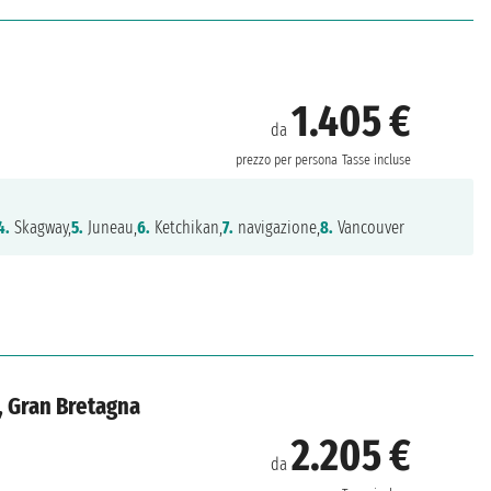
1.405 €
da
prezzo per persona
Tasse incluse
4.
Skagway,
5.
Juneau,
6.
Ketchikan,
7.
navigazione,
8.
Vancouver
a, Gran Bretagna
2.205 €
da