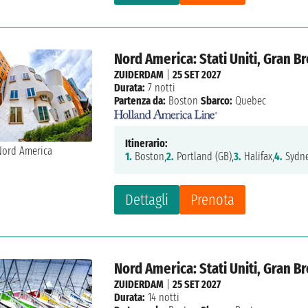
Nord America: Stati Uniti, Gran 
ZUIDERDAM
|
25 SET 2027
Durata:
7 notti
Partenza da:
Boston
Sbarco:
Quebec
Itinerario:
1.
Boston,
2.
Portland (GB),
3.
Halifax,
4.
Sydne
Dettagli
Prenota
Nord America: Stati Uniti, Gran 
ZUIDERDAM
|
25 SET 2027
Durata:
14 notti