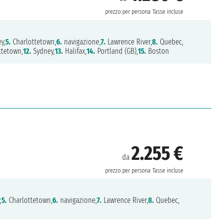
prezzo per persona
Tasse incluse
y,
5.
Charlottetown,
6.
navigazione,
7.
Lawrence River,
8.
Quebec,
ttetown,
12.
Sydney,
13.
Halifax,
14.
Portland (GB),
15.
Boston
2.255 €
da
prezzo per persona
Tasse incluse
,
5.
Charlottetown,
6.
navigazione,
7.
Lawrence River,
8.
Quebec,