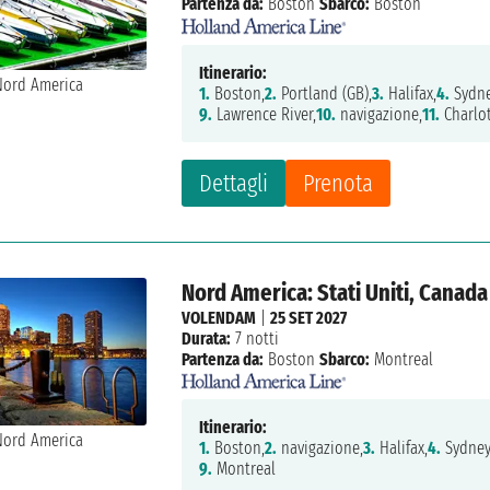
Partenza da:
Boston
Sbarco:
Boston
Itinerario:
1.
Boston,
2.
Portland (GB),
3.
Halifax,
4.
Sydne
9.
Lawrence River,
10.
navigazione,
11.
Charlo
Dettagli
Prenota
Nord America: Stati Uniti, Canada
VOLENDAM
|
25 SET 2027
Durata:
7 notti
Partenza da:
Boston
Sbarco:
Montreal
Itinerario:
1.
Boston,
2.
navigazione,
3.
Halifax,
4.
Sydney
9.
Montreal