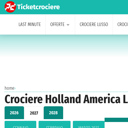
LAST MINUTE
OFFERTE
CROCIERE LUSSO
CROCI
home
›
Crociere Holland America L
2026
2028
2027