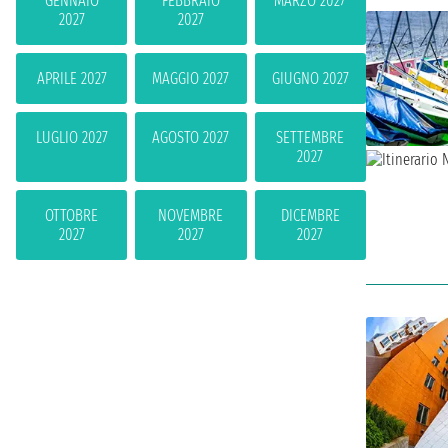
GENNAIO
FEBBRAIO
MARZO 2027
2027
2027
APRILE 2027
MAGGIO 2027
GIUGNO 2027
LUGLIO 2027
AGOSTO 2027
SETTEMBRE
2027
OTTOBRE
NOVEMBRE
DICEMBRE
2027
2027
2027