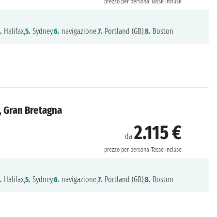
prezzo per persona
Tasse incluse
.
Halifax,
5.
Sydney,
6.
navigazione,
7.
Portland (GB),
8.
Boston
a, Gran Bretagna
2.115 €
da
prezzo per persona
Tasse incluse
.
Halifax,
5.
Sydney,
6.
navigazione,
7.
Portland (GB),
8.
Boston