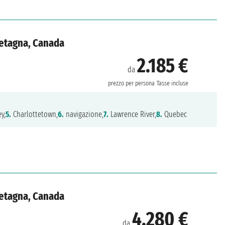
Bretagna, Canada
2.185 €
da
prezzo per persona
Tasse incluse
y,
5.
Charlottetown,
6.
navigazione,
7.
Lawrence River,
8.
Quebec
Bretagna, Canada
4.280 €
da