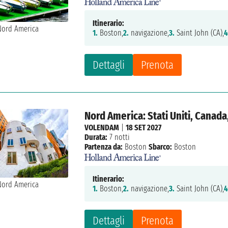
Itinerario:
1.
Boston,
2.
navigazione,
3.
Saint John (CA),
4
Dettagli
Prenota
Nord America: Stati Uniti, Canad
VOLENDAM
|
18 SET 2027
Durata:
7 notti
Partenza da:
Boston
Sbarco:
Boston
Itinerario:
1.
Boston,
2.
navigazione,
3.
Saint John (CA),
4
Dettagli
Prenota