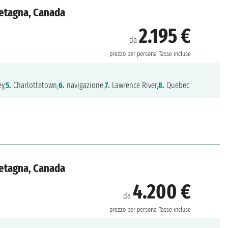
Bretagna, Canada
2.195 €
da
prezzo per persona
Tasse incluse
y,
5.
Charlottetown,
6.
navigazione,
7.
Lawrence River,
8.
Quebec
Bretagna, Canada
4.200 €
da
prezzo per persona
Tasse incluse