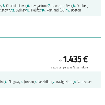
y,
5.
Charlottetown,
6.
navigazione,
7.
Lawrence River,
8.
Quebec,
ttetown,
12.
Sydney,
13.
Halifax,
14.
Portland (GB),
15.
Boston
1.435 €
da
prezzo per persona
Tasse incluse
int,
4.
Skagway,
5.
Juneau,
6.
Ketchikan,
7.
navigazione,
8.
Vancouver