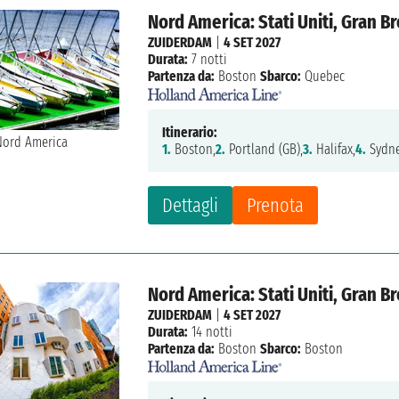
Nord America: Stati Uniti, Gran 
ZUIDERDAM
|
4 SET 2027
Durata:
7 notti
Partenza da:
Boston
Sbarco:
Quebec
Itinerario:
1.
Boston,
2.
Portland (GB),
3.
Halifax,
4.
Sydne
Dettagli
Prenota
Nord America: Stati Uniti, Gran 
ZUIDERDAM
|
4 SET 2027
Durata:
14 notti
Partenza da:
Boston
Sbarco:
Boston