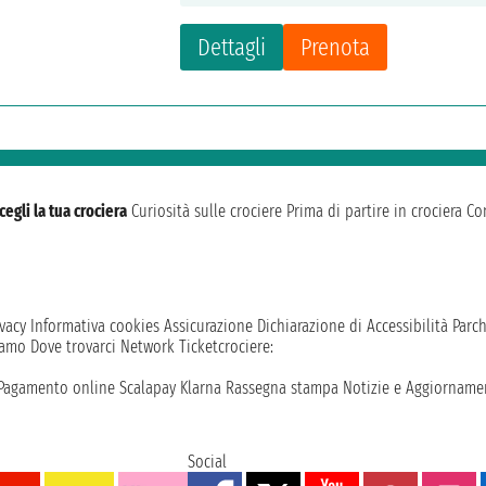
Dettagli
Prenota
cegli la tua crociera
Curiosità sulle crociere
Prima di partire in crociera
Con
vacy
Informativa cookies
Assicurazione
Dichiarazione di Accessibilità
Parc
iamo
Dove trovarci
Network
Ticketcrociere:
Pagamento online
Scalapay
Klarna
Rassegna stampa
Notizie e Aggiornamen
Social