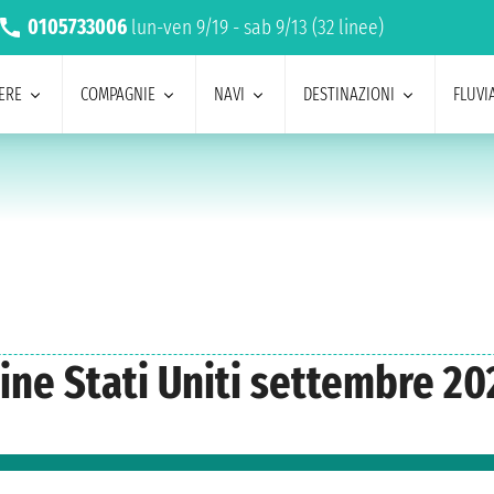
0105733006
lun-ven 9/19 - sab 9/13 (32 linee)
ERE
COMPAGNIE
NAVI
DESTINAZIONI
FLUVIA
ine Stati Uniti settembre 20