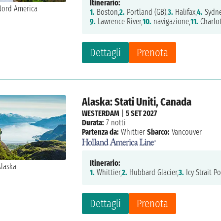
Itinerario:
1.
Boston,
2.
Portland (GB),
3.
Halifax,
4.
Sydne
9.
Lawrence River,
10.
navigazione,
11.
Charlo
Dettagli
Prenota
Alaska: Stati Uniti, Canada
WESTERDAM
|
5 SET 2027
Durata:
7 notti
Partenza da:
Whittier
Sbarco:
Vancouver
Itinerario:
1.
Whittier,
2.
Hubbard Glacier,
3.
Icy Strait Po
Dettagli
Prenota