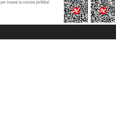
per trovare la crociera perfetta!
rociere ® è un Marchio Registrato
ra di Commercio di Genova con REA 433093. - Aut. Prov. n° 6167/131601 - Ass