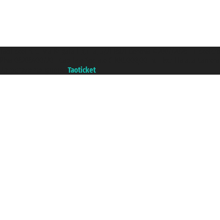
Taoticket S.r.l. Via Brigata Liguria, 3/21 16121 Genova ©2007/2026 - Ticketc
P.Iva 06206400720 - Capitale Sociale € 100.000,00 i.v. - Iscritta alla Came
Un portale del gruppo
Taoticket