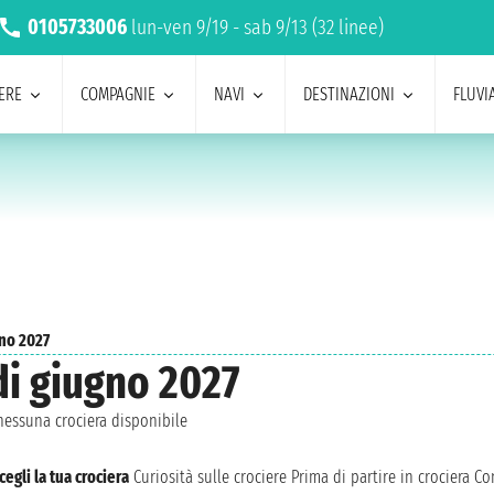
0105733006
lun-ven 9/19 - sab 9/13 (32 linee)
ERE
COMPAGNIE
NAVI
DESTINAZIONI
FLUVIA
no 2027
di giugno 2027
essuna crociera disponibile
cegli la tua crociera
Curiosità sulle crociere
Prima di partire in crociera
Con