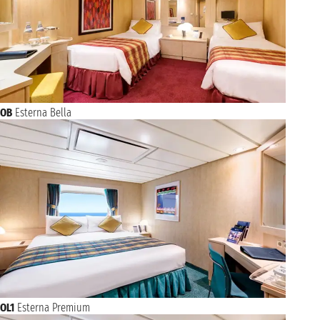
OB
Esterna Bella
OL1
Esterna Premium