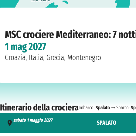
Home
›
Compagnie
›
MSC crociere
›
Mediterraneo
›
MSC Armonia
›
Spalato
›
sa
MSC crociere Mediterraneo: 7 not
1 mag 2027
Croazia, Italia, Grecia, Montenegro
Itinerario della crociera
Imbarco:
Spalato
➞ Sbarco:
Sp
sabato 1 maggio 2027
SPALATO
- 17:00