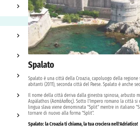
Spalato
Spalato è una città della Croazia, capoluogo della regione 
abitanti (2011), seconda città del Paese. Spalato è anche sed
Il nome della città deriva dalla ginestra spinosa, arbusto
Aspálathos (Aσπάλαθος). Sotto l'Impero romano la città si 
lingua slava viene denominata "Split" mentre in italiano "S
tornare di nuovo alla forma "Split".
Spalato: la Croazia ti chiama, la tua crociera nell'Adriatico!
Inizia la tua affascinante crociera da Spalato, la storica cit