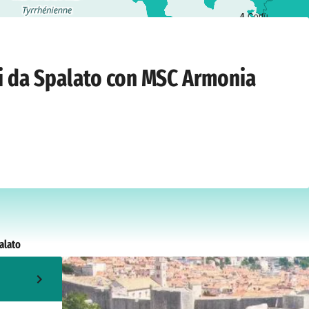
4
Corfù
bato 1 maggio 2027
ti da Spalato con MSC Armonia
alato