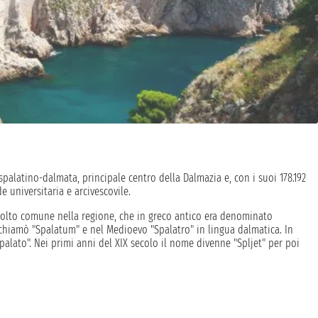
spalatino-dalmata, principale centro della Dalmazia e, con i suoi 178.192
e universitaria e arcivescovile.
 molto comune nella regione, che in greco antico era denominato
chiamò "Spalatum" e nel Medioevo "Spalatro" in lingua dalmatica. In
palato". Nei primi anni del XIX secolo il nome divenne "Spljet" per poi
tà costiera della Croazia, per esplorare le meraviglie del Mar Adriatico e le