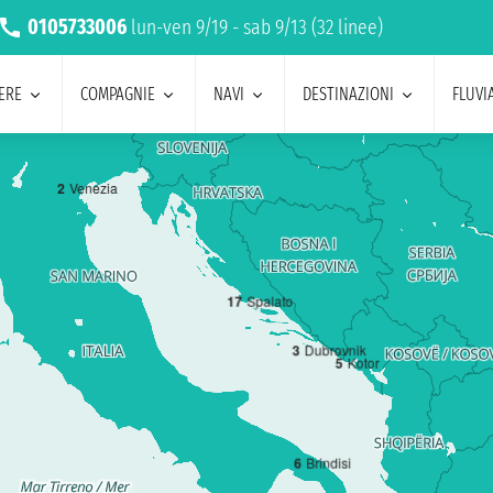
0105733006
lun-ven 9/19 - sab 9/13 (32 linee)
ERE
COMPAGNIE
NAVI
DESTINAZIONI
FLUVIA
2
Venezia
1
7
Spalato
3
Dubrovnik
5
Kotor
6
Brindisi