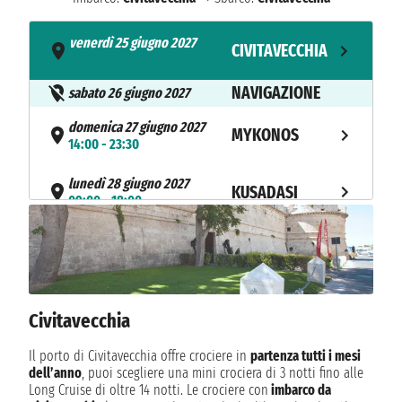
venerdì 25 giugno 2027
CIVITAVECCHIA
- 17:00
NAVIGAZIONE
sabato 26 giugno 2027
domenica 27 giugno 2027
MYKONOS
14:00 - 23:30
lunedì 28 giugno 2027
KUSADASI
09:00 - 18:00
martedì 29 giugno 2027
MARMARIS
07:00 - 17:00
NAVIGAZIONE
mercoledì 30 giugno 2027
Civitavecchia
giovedì 1 luglio 2027
NAPOLI
11:00 - 20:00
Il porto di Civitavecchia offre crociere in
partenza tutti i mesi
dell’anno
, puoi scegliere una mini crociera di 3 notti fino alle
venerdì 2 luglio 2027
CIVITAVECCHIA
Long Cruise di oltre 14 notti. Le crociere con
imbarco da
07:00