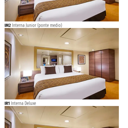
IM2
Interna Junior (ponte medio)
IR1
Interna Deluxe