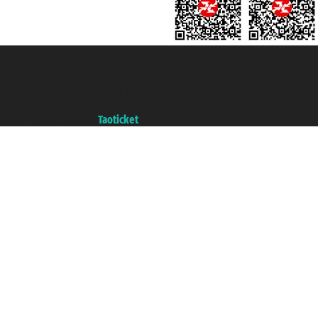
Taoticket S.r.l. Via Brigata Liguria, 3/21 16121 Genova ©2007/2026 -
Ticketcrociere ® è un Marchio Registrato
P.Iva 06206400720 - Capitale Sociale € 100.000,00 i.v. - Iscritta alla Camera
di Commercio di Genova con REA 433093. - Aut. Prov. n° 6167/131601 -
Assicurazione Unipol - polizza n. 206484182
Un portale del gruppo
Taoticket