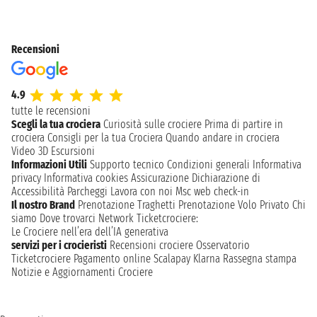
Recensioni
4.9
tutte le recensioni
Scegli la tua crociera
Curiosità sulle crociere
Prima di partire in
crociera
Consigli per la tua Crociera
Quando andare in crociera
Video 3D
Escursioni
Informazioni Utili
Supporto tecnico
Condizioni generali
Informativa
privacy
Informativa cookies
Assicurazione
Dichiarazione di
Accessibilità
Parcheggi
Lavora con noi
Msc web check-in
Il nostro Brand
Prenotazione Traghetti
Prenotazione Volo Privato
Chi
siamo
Dove trovarci
Network
Ticketcrociere:
Le Crociere nell’era dell’IA generativa
servizi per i crocieristi
Recensioni crociere
Osservatorio
Ticketcrociere
Pagamento online
Scalapay
Klarna
Rassegna stampa
Notizie e Aggiornamenti Crociere