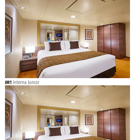
Crociere o MSC Crociere che offrono
partenze da Civitavecchia
tutto l’anno
.
Oltre a essere a un passo dalle meraviglie archeologiche di
Roma, Civitavecchia offre molto ai turisti che possono
passeggiare per le vie del centro storico ammirando le vetrine
dei negozi o la famosa Fontana di Vanvitelli. Da lì si può
visitare il Forte Michelangelo o la Porta Livorno fino ad arrivare
alla Darsena Romana. Da non perdere l’antico Lazzaretto e la
Rocca con i resti archeologici romani.
IM1
Interna Junior