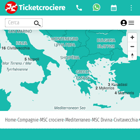
Cerca
1
6
Civitavecchia
5
Napoli
3
Kusadasi
2
Mykonos
4
Marmaris
Home
›
Compagnie
›
MSC crociere
›
Mediterraneo
›
MSC Divina
›
Civitavecchia
›