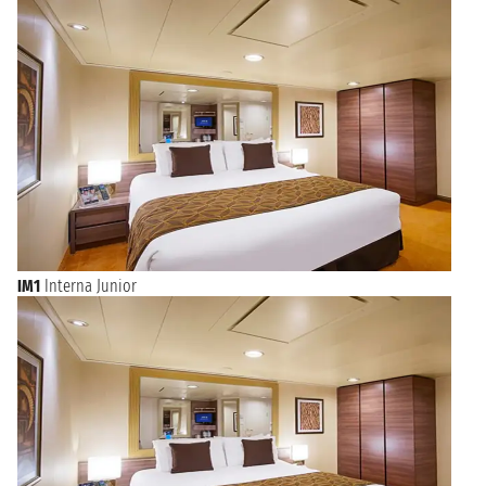
Passeggiando per il centro, si possono ammirare edifici
coloniali ben conservati, che offrono uno sguardo nel passato
e testimoniano l'importanza della città nel corso dei secoli.
Natura e divertimento a Santos
La bellezza naturale di Santos si manifesta lungo la sua costa,
con spiagge che si estendono per chilometri, offrendo
panorami mozzafiato e l'opportunità di rilassarsi sotto il sole
brasiliano. Il
Giardino sulla spiaggia
, che si estende per diversi
chilometri lungo il lungomare, è riconosciuto come il più
grande giardino fronte mare del mondo, offrendo spazi verdi
ideali per passeggiate rilassanti e attività all'aperto.
IM1
Interna Junior
Cultura e intrattenimento
Oltre alla sua storia e bellezza naturale, Santos è un centro
vivace di cultura e intrattenimento. La città ospita diversi
eventi culturali, mostre d'arte e spettacoli musicali che
riflettono la ricca diversità del Brasile. La vita notturna di
Santos, con i suoi bar e club, promette serate divertenti e
l'opportunità di assaporare la cucina locale, offrendo momenti
indimenticabili.