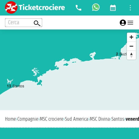
Cerca
2
Buzios
1
3
Santos
Home
›
Compagnie
›
MSC crociere
›
Sud America
›
MSC Divina
›
Santos
›
venerd