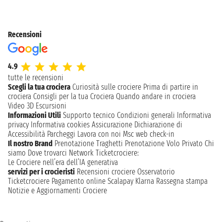
Recensioni
4.9
tutte le recensioni
Scegli la tua crociera
Curiosità sulle crociere
Prima di partire in
crociera
Consigli per la tua Crociera
Quando andare in crociera
Video 3D
Escursioni
Informazioni Utili
Supporto tecnico
Condizioni generali
Informativa
privacy
Informativa cookies
Assicurazione
Dichiarazione di
Accessibilità
Parcheggi
Lavora con noi
Msc web check-in
Il nostro Brand
Prenotazione Traghetti
Prenotazione Volo Privato
Chi
siamo
Dove trovarci
Network
Ticketcrociere:
Le Crociere nell’era dell’IA generativa
servizi per i crocieristi
Recensioni crociere
Osservatorio
Ticketcrociere
Pagamento online
Scalapay
Klarna
Rassegna stampa
Notizie e Aggiornamenti Crociere