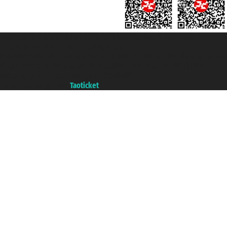
Taoticket S.r.l. Via Brigata Liguria, 3/21 16121 Genova ©2007/2026 -
Ticketcrociere ® è un Marchio Registrato
P.Iva 06206400720 - Capitale Sociale € 100.000,00 i.v. - Iscritta alla Camera
di Commercio di Genova con REA 433093. - Aut. Prov. n° 6167/131601 -
Assicurazione Unipol - polizza n. 206484182
Un portale del gruppo
Taoticket