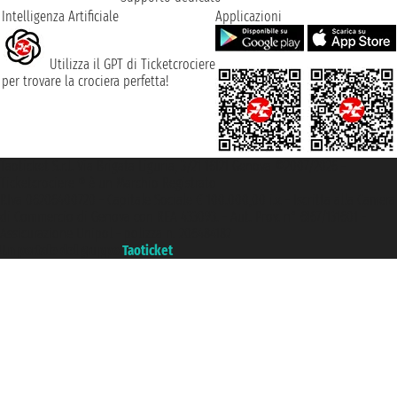
Intelligenza Artificiale
Applicazioni
Utilizza il GPT di Ticketcrociere
per trovare la crociera perfetta!
Taoticket S.r.l. Via Brigata Liguria, 3/21 16121 Genova ©2007/2026 -
Ticketcrociere ® è un Marchio Registrato
P.Iva 06206400720 - Capitale Sociale € 100.000,00 i.v. - Iscritta alla Camera
di Commercio di Genova con REA 433093. - Aut. Prov. n° 6167/131601 -
Assicurazione Unipol - polizza n. 206484182
Un portale del gruppo
Taoticket