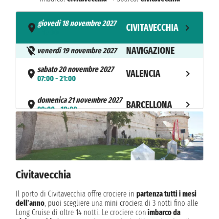
giovedì 18 novembre 2027
CIVITAVECCHIA
- 19:00
NAVIGAZIONE
venerdì 19 novembre 2027
sabato 20 novembre 2027
VALENCIA
07:00 - 21:00
domenica 21 novembre 2027
BARCELLONA
09:00 - 18:00
lunedì 22 novembre 2027
MARSIGLIA
08:00 - 17:00
martedì 23 novembre 2027
GENOVA
08:00 - 19:00
Civitavecchia
mercoledì 24 novembre 2027
Il porto di Civitavecchia offre crociere in
partenza tutti i mesi
LIVORNO
07:00 - 20:00
dell’anno
, puoi scegliere una mini crociera di 3 notti fino alle
Long Cruise di oltre 14 notti. Le crociere con
imbarco da