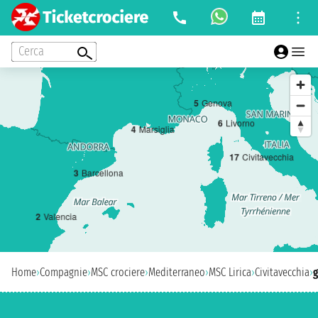
Cerca
5
Genova
6
Livorno
4
Marsiglia
1
7
Civitavecchia
3
Barcellona
2
Valencia
Home
›
Compagnie
›
MSC crociere
›
Mediterraneo
›
MSC Lirica
›
Civitavecchia
›
g