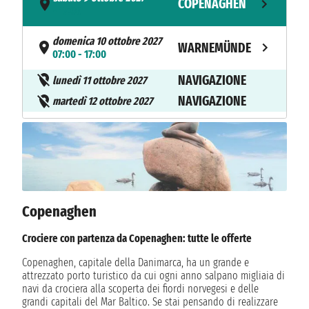
COPENAGHEN
- 17:00
domenica 10 ottobre 2027
WARNEMÜNDE
07:00 - 17:00
NAVIGAZIONE
lunedì 11 ottobre 2027
NAVIGAZIONE
martedì 12 ottobre 2027
mercoledì 13 ottobre 2027
BREST
09:00 - 18:00
NAVIGAZIONE
giovedì 14 ottobre 2027
venerdì 15 ottobre 2027
LEIXOES
08:00 - 18:00
Copenaghen
NAVIGAZIONE
sabato 16 ottobre 2027
Crociere con partenza da Copenaghen: tutte le offerte
NAVIGAZIONE
domenica 17 ottobre 2027
Copenaghen, capitale della Danimarca, ha un grande e
attrezzato porto turistico da cui ogni anno salpano migliaia di
lunedì 18 ottobre 2027
TARRAGONA
navi da crociera alla scoperta dei fiordi norvegesi e delle
08:00 - 18:00
grandi capitali del Mar Baltico. Se stai pensando di realizzare