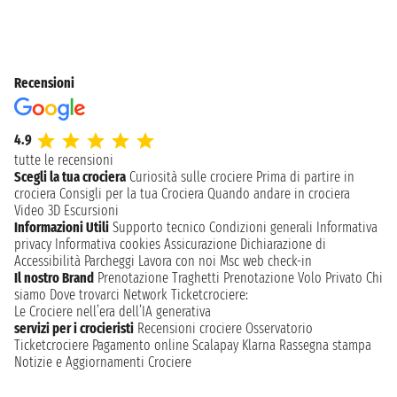
Recensioni
4.9
tutte le recensioni
Scegli la tua crociera
Curiosità sulle crociere
Prima di partire in
crociera
Consigli per la tua Crociera
Quando andare in crociera
Video 3D
Escursioni
Informazioni Utili
Supporto tecnico
Condizioni generali
Informativa
privacy
Informativa cookies
Assicurazione
Dichiarazione di
Accessibilità
Parcheggi
Lavora con noi
Msc web check-in
Il nostro Brand
Prenotazione Traghetti
Prenotazione Volo Privato
Chi
siamo
Dove trovarci
Network
Ticketcrociere:
Le Crociere nell’era dell’IA generativa
servizi per i crocieristi
Recensioni crociere
Osservatorio
Ticketcrociere
Pagamento online
Scalapay
Klarna
Rassegna stampa
Notizie e Aggiornamenti Crociere