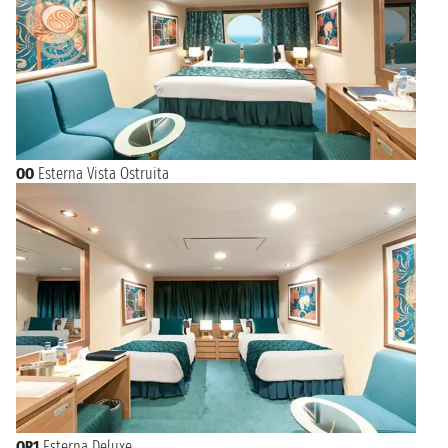
OO
Esterna Vista Ostruita
OR1
Esterna Deluxe