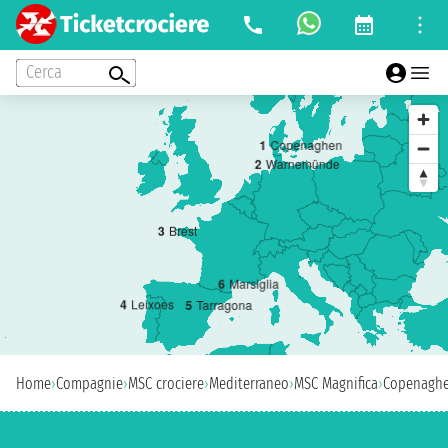
Cerca
1
Copenaghen
2
Warnemünde
3
Brest
6
Marsiglia
4
Leixoes
5
Tarragona
Home
›
Compagnie
›
MSC crociere
›
Mediterraneo
›
MSC Magnifica
›
Copenagh