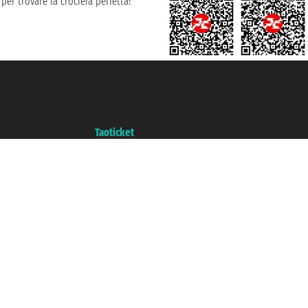
per trovare la crociera perfetta!
Taoticket S.r.l. Via Brigata Liguria, 3/21 16121 Genova ©2007/2026 -
Ticketcrociere ® è un Marchio Registrato
P.Iva 06206400720 - Capitale Sociale € 100.000,00 i.v. - Iscritta alla Camera
di Commercio di Genova con REA 433093. - Aut. Prov. n° 6167/131601 -
Assicurazione Unipol - polizza n. 206484182
Un portale del gruppo
Taoticket