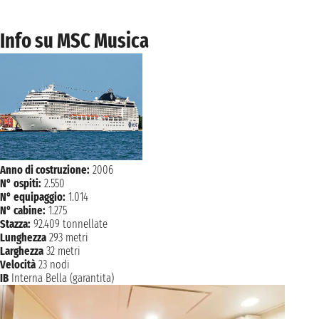
Info su MSC Musica
Anno di costruzione:
2006
N° ospiti:
2.550
N° equipaggio:
1.014
N° cabine:
1.275
Stazza:
92.409 tonnellate
Lunghezza
293 metri
Larghezza
32 metri
Velocità
23 nodi
IB
Interna Bella (garantita)