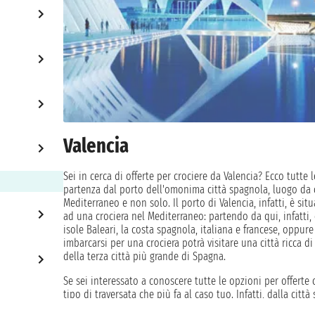
Valencia
Sei in cerca di offerte per crociere da Valencia? Ecco tutte
partenza dal porto dell'omonima città spagnola, luogo da c
Mediterraneo e non solo. Il porto di Valencia, infatti, è si
ad una crociera nel Mediterraneo: partendo da qui, infatti,
isole Baleari, la costa spagnola, italiana e francese, oppure
imbarcarsi per una crociera potrà visitare una città ricca d
della terza città più grande di Spagna.
Se sei interessato a conoscere tutte le opzioni per offerte c
tipo di traversata che più fa al caso tuo. Infatti, dalla ci
di navigazione: inoltre, il porto è facilmente raggiungibile 