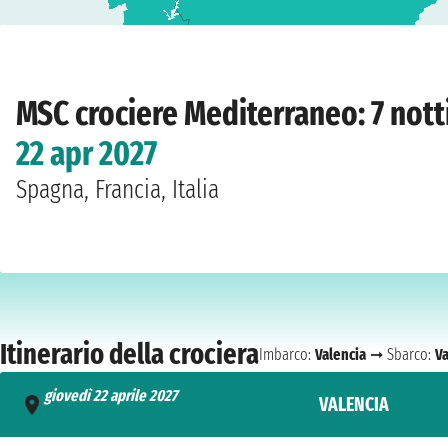
Home
›
Compagnie
›
MSC crociere
›
Mediterraneo
›
MSC Musica
›
Valencia
›
giov
MSC crociere Mediterraneo: 7 nott
22 apr 2027
Spagna, Francia, Italia
Itinerario della crociera
Imbarco:
Valencia
➞ Sbarco:
Va
giovedì 22 aprile 2027
VALENCIA
- 16:00