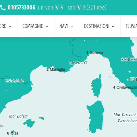
0105733006
lun-ven 9/19 - sab 9/13 (32 linee)
ERE
COMPAGNIE
NAVI
DESTINAZIONI
FLUVIA
3
Genova
2
Marsiglia
4
Civitavecch
ia
6
Ibiza