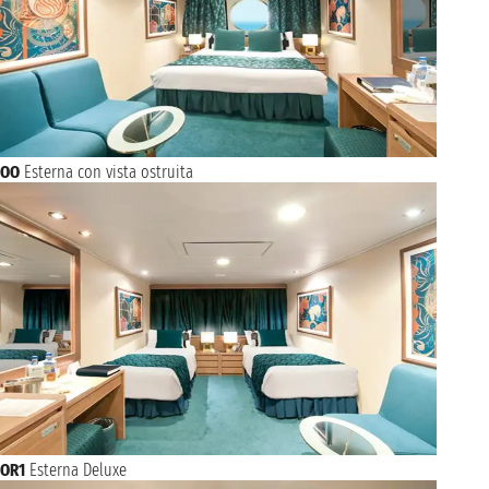
OO
Esterna con vista ostruita
OR1
Esterna Deluxe