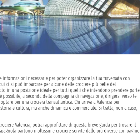
 le informazioni necessarie per poter organizzare la tua traversata con
ui ci si può imbarcare per alcune delle crociere più belle del
tuato in una posizione ideale per tutti quelli che intendono prendere parte
 è possibile, a seconda della compagnia di navigazione, dirigersi verso le
 optare per una crociera transatlantica. Chi arriva a Valencia per
i storia e cultura, ma anche dinamica e commerciale. Si tratta, non a caso,
rociere Valencia, potrai approfittare di questa breve guida per trovare il
ttà spagnola partono moltissime crociere servite dalle più diverse compagnie
dal centro della città grazie alla presenza di mezzi pubblici e ad una rete