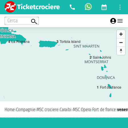
Cerca
3
Tortola Island
4
La Romana
2
Saint Johns
1
Fort de france
Home
›
Compagnie
›
MSC crociere
›
Caraibi
›
MSC Opera
›
Fort de france
›
vener