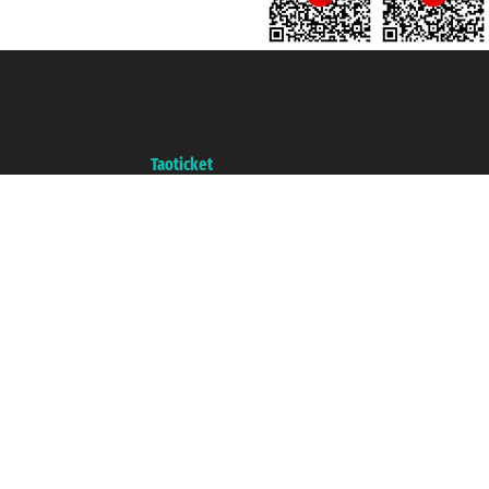
Taoticket S.r.l. Via Brigata Liguria, 3/21 16121 Genova ©2007/2026 -
Ticketcrociere ® è un Marchio Registrato
P.Iva 06206400720 - Capitale Sociale € 100.000,00 i.v. - Iscritta alla Camera
di Commercio di Genova con REA 433093. - Aut. Prov. n° 6167/131601 -
Assicurazione Unipol - polizza n. 206484182
Un portale del gruppo
Taoticket