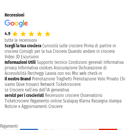
Recensioni
4.9
tutte le recensioni
Scegli la tua crociera
Curiosità sulle crociere
Prima di partire in
crociera
Consigli per la tua Crociera
Quando andare in crociera
Video 3D
Escursioni
Informazioni Utili
Supporto tecnico
Condizioni generali
Informativa
privacy
Informativa cookies
Assicurazione
Dichiarazione di
Accessibilità
Parcheggi
Lavora con noi
Msc web check-in
Il nostro Brand
Prenotazione Traghetti
Prenotazione Volo Privato
Chi
siamo
Dove trovarci
Network
Ticketcrociere:
Le Crociere nell’era dell’IA generativa
servizi per i crocieristi
Recensioni crociere
Osservatorio
Ticketcrociere
Pagamento online
Scalapay
Klarna
Rassegna stampa
Notizie e Aggiornamenti Crociere
Pagamenti