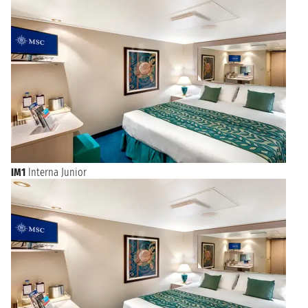
Il periodo migliore per una crociera da Fort de France va da
novembre ad aprile, i mesi più freschi e secchi in questa
regione. Le
crociere da Fort de France
sono ideali per gli
amanti del mare che potranno prendere il sole o fare
snorkeling tra coloratissimi pesci tropicali.
Anche le famiglie con bambini sono benvenute a Fort de
France: troveranno spiagge dove giocare e molte attività da
realizzare tutti insieme in questa graziosa città prima di
salpare per la crociera. Sfoglia qui di seguito le crociere da Fort
de France, trova l'itinerario giusto per te al miglior prezzo e
prenota una crociera indimenticabile per una vacanza
invernale all'insegna del sole e del mare!
IM1
Interna Junior