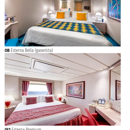
OB
Esterna Bella (garantita)
OL1
Esterna Premium