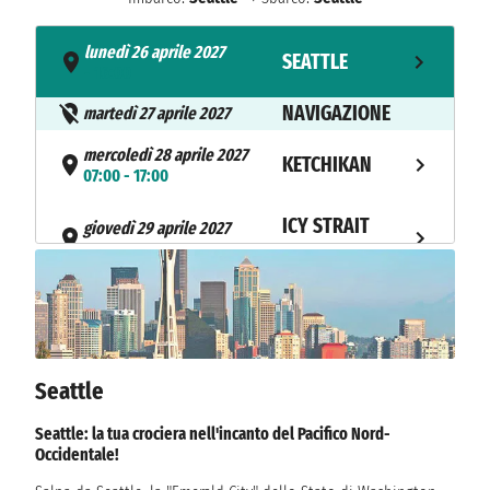
lunedì 26 aprile 2027
SEATTLE
- 16:00
NAVIGAZIONE
martedì 27 aprile 2027
mercoledì 28 aprile 2027
KETCHIKAN
07:00 - 17:00
ICY STRAIT
giovedì 29 aprile 2027
10:00 - 19:00
POINT
venerdì 30 aprile 2027
TRACY ARM
07:00 - 07:30
venerdì 30 aprile 2027
JUNEAU
Seattle
14:00 - 22:00
NAVIGAZIONE
Seattle: la tua crociera nell'incanto del Pacifico Nord-
sabato 1 maggio 2027
Occidentale!
domenica 2 maggio 2027
VICTORIA (CA)