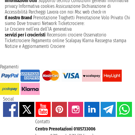
Informazioni Utili
Supporto tecnico
Condizioni generali
Informativa
privacy
Informativa cookies
Assicurazione
Dichiarazione di
Accessibilità
Parcheggi
Lavora con noi
Msc web check-in
Il nostro Brand
Prenotazione Traghetti
Prenotazione Volo Privato
Chi
siamo
Dove trovarci
Network
Ticketcrociere:
Le Crociere nell’era dell’IA generativa
servizi per i crocieristi
Recensioni crociere
Osservatorio
Ticketcrociere
Pagamento online
Scalapay
Klarna
Rassegna stampa
Notizie e Aggiornamenti Crociere
Pagamenti
Social
Contatti
Centro Prenotazioni 0105733006