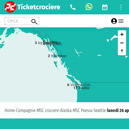
Cerca
5
Juneau
3
Icy Strait Point
4
Tracy Arm
2
Ketchikan
6
Victoria (CA)
1
7
Seattle
Home
›
Compagnie
›
MSC crociere
›
Alaska
›
MSC Poesia
›
Seattle
›
lunedì 26 ap