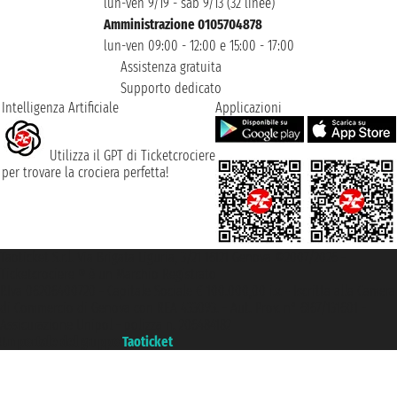
lun-ven 9/19 - sab 9/13 (32 linee)
Amministrazione 0105704878
lun-ven 09:00 - 12:00 e 15:00 - 17:00
Assistenza gratuita
Supporto dedicato
Intelligenza Artificiale
Applicazioni
Utilizza il GPT di Ticketcrociere
per trovare la crociera perfetta!
Taoticket S.r.l. Via Brigata Liguria, 3/21 16121 Genova ©2007/2026 -
Ticketcrociere ® è un Marchio Registrato
P.Iva 06206400720 - Capitale Sociale € 100.000,00 i.v. - Iscritta alla Camera
di Commercio di Genova con REA 433093. - Aut. Prov. n° 6167/131601 -
Assicurazione Unipol - polizza n. 206484182
Un portale del gruppo
Taoticket