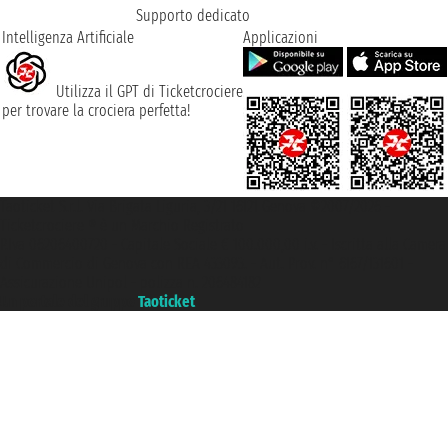
Supporto dedicato
Intelligenza Artificiale
Applicazioni
Utilizza il GPT di Ticketcrociere
per trovare la crociera perfetta!
Taoticket S.r.l. Via Brigata Liguria, 3/21 16121 Genova ©2007/2026 -
Ticketcrociere ® è un Marchio Registrato
P.Iva 06206400720 - Capitale Sociale € 100.000,00 i.v. - Iscritta alla Camera
di Commercio di Genova con REA 433093. - Aut. Prov. n° 6167/131601 -
Assicurazione Unipol - polizza n. 206484182
Un portale del gruppo
Taoticket