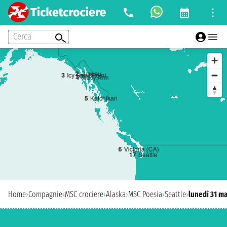
Cerca
2
Juneau
3
Icy Strait Point
4
Tracy Arm
5
Ketchikan
6
Victoria (CA)
1
7
Seattle
Home
›
Compagnie
›
MSC crociere
›
Alaska
›
MSC Poesia
›
Seattle
›
lunedì 31 m