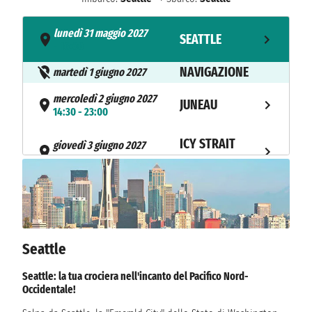
lunedì 31 maggio 2027
SEATTLE
- 16:00
NAVIGAZIONE
martedì 1 giugno 2027
mercoledì 2 giugno 2027
JUNEAU
14:30 - 23:00
ICY STRAIT
giovedì 3 giugno 2027
08:00 - 19:00
POINT
venerdì 4 giugno 2027
TRACY ARM
07:00 - 07:30
sabato 5 giugno 2027
KETCHIKAN
Seattle
06:00 - 13:00
Seattle: la tua crociera nell'incanto del Pacifico Nord-
domenica 6 giugno 2027
VICTORIA (CA)
Occidentale!
21:00 - 23:58