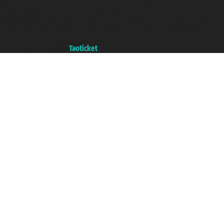
Taoticket S.r.l. Via Brigata Liguria, 3/21 16121 Genova ©2007/2026 -
Ticketcrociere ® è un Marchio Registrato
P.Iva 06206400720 - Capitale Sociale € 100.000,00 i.v. - Iscritta alla Camera
di Commercio di Genova con REA 433093. - Aut. Prov. n° 6167/131601 -
Assicurazione Unipol - polizza n. 206484182
Un portale del gruppo
Taoticket