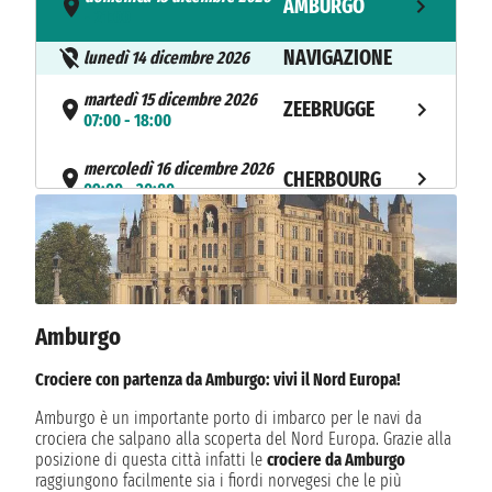
AMBURGO
- 21:00
NAVIGAZIONE
lunedì 14 dicembre 2026
martedì 15 dicembre 2026
ZEEBRUGGE
07:00 - 18:00
mercoledì 16 dicembre 2026
CHERBOURG
09:00 - 20:00
giovedì 17 dicembre 2026
LE HAVRE
09:00 - 21:00
venerdì 18 dicembre 2026
SOUTHAMPTON
08:00 - 20:00
Amburgo
NAVIGAZIONE
sabato 19 dicembre 2026
Crociere con partenza da Amburgo: vivi il Nord Europa!
domenica 20 dicembre 2026
Amburgo è un importante porto di imbarco per le navi da
AMBURGO
07:00
crociera che salpano alla scoperta del Nord Europa. Grazie alla
posizione di questa città infatti le
crociere da Amburgo
raggiungono facilmente sia i fiordi norvegesi che le più