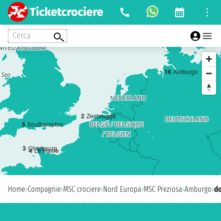
Cerca
1
6
Amburgo
2
Zeebrugge
5
Southampton
3
Cherbourg
4
Le Havre
Home
›
Compagnie
›
MSC crociere
›
Nord Europa
›
MSC Preziosa
›
Amburgo
›
do