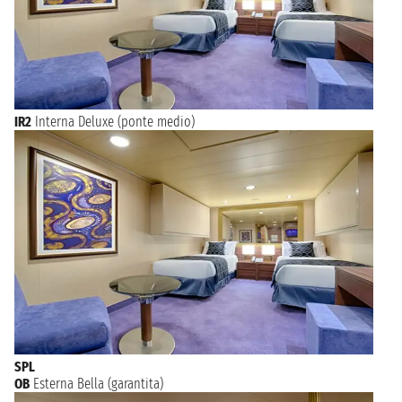
IR2
Interna Deluxe (ponte medio)
SPL
OB
Esterna Bella (garantita)