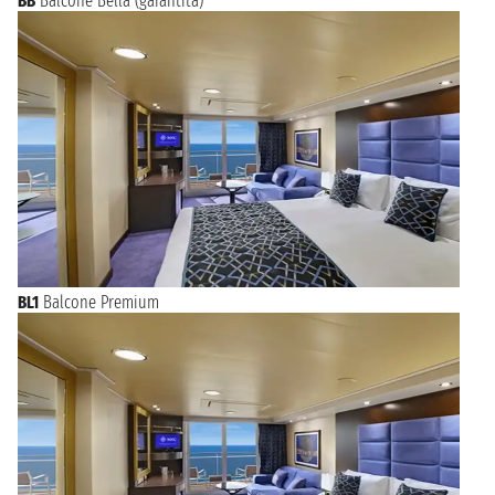
BB
Balcone Bella (garantita)
BL1
Balcone Premium