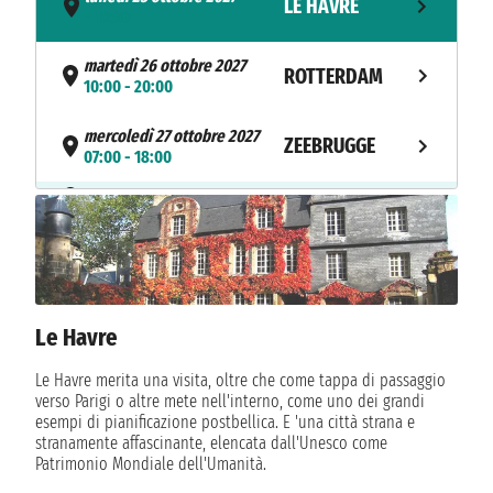
LE HAVRE
- 18:30
martedì 26 ottobre 2027
ROTTERDAM
10:00 - 20:00
mercoledì 27 ottobre 2027
ZEEBRUGGE
07:00 - 18:00
NAVIGAZIONE
giovedì 28 ottobre 2027
venerdì 29 ottobre 2027
AMBURGO
07:00 - 20:00
NAVIGAZIONE
sabato 30 ottobre 2027
Le Havre
domenica 31 ottobre 2027
SOUTHAMPTON
07:00 - 19:30
Le Havre merita una visita, oltre che come tappa di passaggio
verso Parigi o altre mete nell'interno, come uno dei grandi
lunedì 1 novembre 2027
LE HAVRE
esempi di pianificazione postbellica. E 'una città strana e
09:00
stranamente affascinante, elencata dall'Unesco come
Patrimonio Mondiale dell'Umanità.