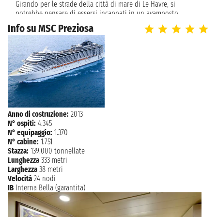
Girando per le strade della città di mare di Le Havre, si
potrebbe pensare di essersi incappati in un avamposto
dimenticato del blocco orientale. Cancellata dai
Info su MSC Preziosa
bombardamenti della Seconda Guerra Mondiale, la città fu
completamente ricostruita dall'architetto belga Auguste Perret
e, quanto emerso dalle ceneri della vecchia Le Havre, è una
sorta di lettera d'amore al calcestruzzo: file interminabili di
blocchi di edifici, diritti viali che si allungano fuori dalla piazza
centrale, dominata dalla cattedrale di 100 m di altezza in stile
'stalinista barocco', si presenta come qualcosa di direttamente
dalle pagine di '1984'.
Anno di costruzione:
2013
N° ospiti:
4.345
N° equipaggio:
1.370
N° cabine:
1.751
Stazza:
139.000 tonnellate
Lunghezza
333 metri
Larghezza
38 metri
Velocità
24 nodi
IB
Interna Bella (garantita)