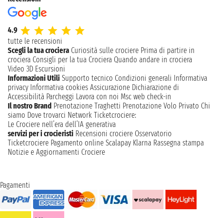
4.9
tutte le recensioni
Scegli la tua crociera
Curiosità sulle crociere
Prima di partire in
crociera
Consigli per la tua Crociera
Quando andare in crociera
Video 3D
Escursioni
Informazioni Utili
Supporto tecnico
Condizioni generali
Informativa
privacy
Informativa cookies
Assicurazione
Dichiarazione di
Accessibilità
Parcheggi
Lavora con noi
Msc web check-in
Il nostro Brand
Prenotazione Traghetti
Prenotazione Volo Privato
Chi
siamo
Dove trovarci
Network
Ticketcrociere:
Le Crociere nell’era dell’IA generativa
servizi per i crocieristi
Recensioni crociere
Osservatorio
Ticketcrociere
Pagamento online
Scalapay
Klarna
Rassegna stampa
Notizie e Aggiornamenti Crociere
Pagamenti