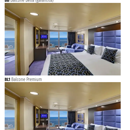
BB
Balcone Bella (garantita)
BL1
Balcone Premium