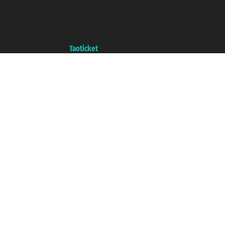
Taoticket S.r.l. Via Brigata Liguria, 3/21 16121 Genova ©2007/2026 -
Ticketcrociere ® è un Marchio Registrato
P.Iva 06206400720 - Capitale Sociale € 100.000,00 i.v. - Iscritta alla Camera
di Commercio di Genova con REA 433093. - Aut. Prov. n° 6167/131601 -
Assicurazione Unipol - polizza n. 206484182
Un portale del gruppo
Taoticket