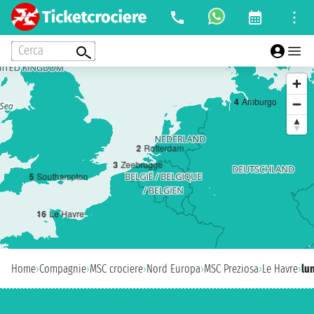
Cerca
4
Amburgo
2
Rotterdam
3
Zeebrugge
5
Southampton
1
6
Le Havre
Home
›
Compagnie
›
MSC crociere
›
Nord Europa
›
MSC Preziosa
›
Le Havre
›
lu