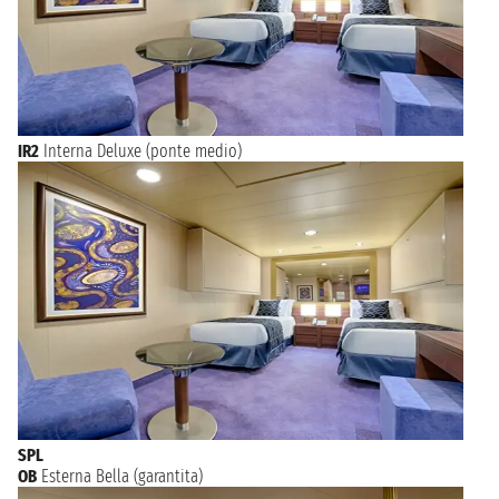
IR2
Interna Deluxe (ponte medio)
SPL
OB
Esterna Bella (garantita)