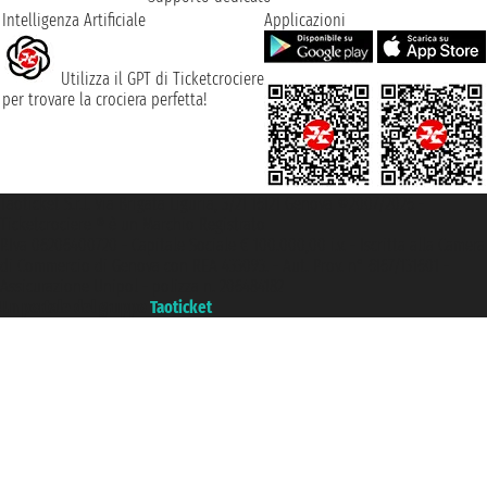
Intelligenza Artificiale
Applicazioni
Utilizza il GPT di Ticketcrociere
per trovare la crociera perfetta!
Taoticket S.r.l. Via Brigata Liguria, 3/21 16121 Genova ©2007/2026 -
Ticketcrociere ® è un Marchio Registrato
P.Iva 06206400720 - Capitale Sociale € 100.000,00 i.v. - Iscritta alla Camera
di Commercio di Genova con REA 433093. - Aut. Prov. n° 6167/131601 -
Assicurazione Unipol - polizza n. 206484182
Un portale del gruppo
Taoticket