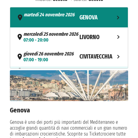
martedì 24 novembre 2026
GENOVA
- 19:00
mercoledì 25 novembre 2026
LIVORNO
07:00 - 20:00
giovedì 26 novembre 2026
CIVITAVECCHIA
07:00 - 19:00
NAVIGAZIONE
venerdì 27 novembre 2026
sabato 28 novembre 2026
VALENCIA
07:00 - 21:00
domenica 29 novembre 2026
BARCELLONA
09:00 - 18:00
Genova
lunedì 30 novembre 2026
Genova è uno dei porti più importanti del Mediterraneo e
MARSIGLIA
08:00 - 17:00
accoglie grandi quantità di navi commerciali e un gran numero
di imbarcazioni crocieristiche. Scoprite su Ticketcrociere tutte