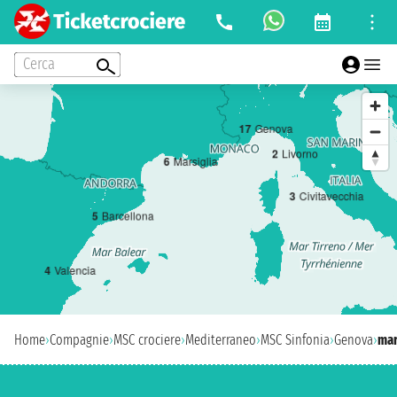
Cerca
1
7
Genova
2
Livorno
6
Marsiglia
3
Civitavecchia
5
Barcellona
4
Valencia
Home
›
Compagnie
›
MSC crociere
›
Mediterraneo
›
MSC Sinfonia
›
Genova
›
mar