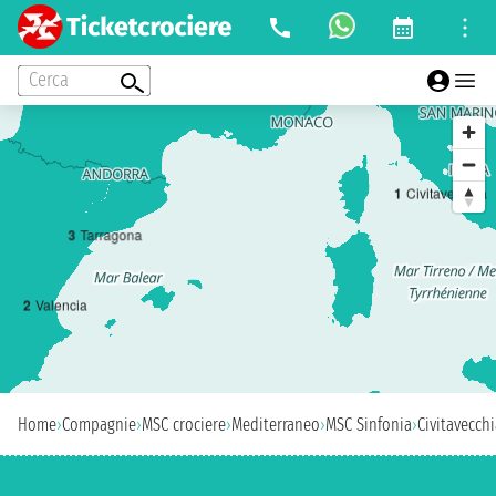
Cerca
1
Civitavecchia
3
Tarragona
2
Valencia
Home
›
Compagnie
›
MSC crociere
›
Mediterraneo
›
MSC Sinfonia
›
Civitavecch