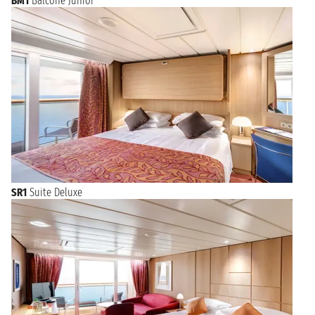
BM1
Balcone Junior
SR1
Suite Deluxe