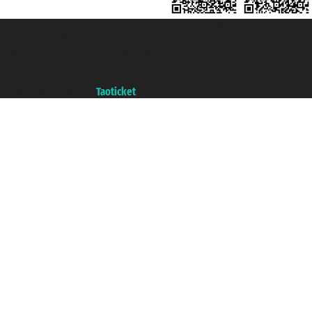
Taoticket S.r.l. Via Brigata Liguria, 3/21 16121 Genova ©2007/2026 -
Ticketcrociere ® è un Marchio Registrato
P.Iva 06206400720 - Capitale Sociale € 100.000,00 i.v. - Iscritta alla Camera
di Commercio di Genova con REA 433093. - Aut. Prov. n° 6167/131601 -
Assicurazione Unipol - polizza n. 206484182
Un portale del gruppo
Taoticket