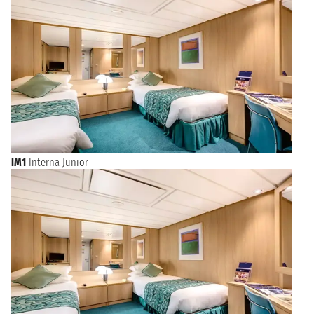
Oltre a essere a un passo dalle meraviglie archeologiche di
Roma, Civitavecchia offre molto ai turisti che possono
passeggiare per le vie del centro storico ammirando le vetrine
dei negozi o la famosa Fontana di Vanvitelli. Da lì si può
visitare il Forte Michelangelo o la Porta Livorno fino ad arrivare
alla Darsena Romana. Da non perdere l’antico Lazzaretto e la
Rocca con i resti archeologici romani.
IM1
Interna Junior