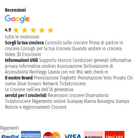
Recensioni
4.9
tutte le recensioni
Scegli la tua crociera
Curiosità sulle crociere
Prima di partire in
crociera
Consigli per la tua Crociera
Quando andare in crociera
Video 3D
Escursioni
Informazioni Utili
Supporto tecnico
Condizioni generali
Informativa
privacy
Informativa cookies
Assicurazione
Dichiarazione di
Accessibilità
Parcheggi
Lavora con noi
Msc web check-in
Il nostro Brand
Prenotazione Traghetti
Prenotazione Volo Privato
Chi
siamo
Dove trovarci
Network
Ticketcrociere:
Le Crociere nell’era dell’IA generativa
servizi per i crocieristi
Recensioni crociere
Osservatorio
Ticketcrociere
Pagamento online
Scalapay
Klarna
Rassegna stampa
Notizie e Aggiornamenti Crociere
Pagamenti