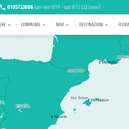
0105733006
lun-ven 9/19 - sab 9/13 (32 linee)
ERE
COMPAGNIE
NAVI
DESTINAZIONI
FLUVIA
2
Marsiglia
7
Port Mahon
6
Alicante