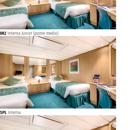
IM2
Interna Junior (ponte medio)
SPL
Interna