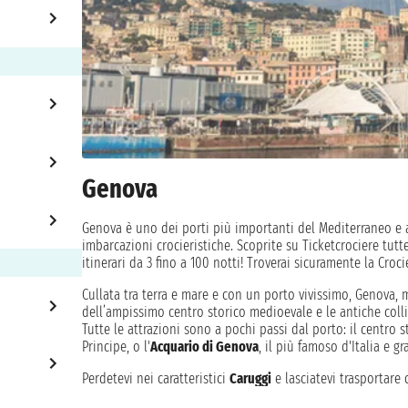
Genova
Genova è uno dei porti più importanti del Mediterraneo e 
imbarcazioni crocieristiche. Scoprite su Ticketcrociere tutt
itinerari da 3 fino a 100 notti! Troverai sicuramente la Croc
Cullata tra terra e mare e con un porto vivissimo, Genova, 
dell’ampissimo centro storico medioevale e le antiche col
Tutte le attrazioni sono a pochi passi dal porto: il centro st
Principe, o l'
Acquario di Genova
, il più famoso d'Italia e g
Perdetevi nei caratteristici
Caruggi
e lasciatevi trasportare 
maestosa
Piazza de Ferrari
. Da qui potete fare un po’ si sh