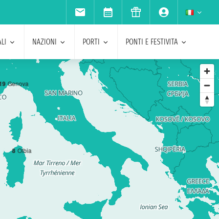
LI
NAZIONI
PORTI
PONTI E FESTIVITA
1
9
Genova
8
Olbia