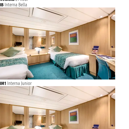
IB
Interna Bella
IM1
Interna Junior