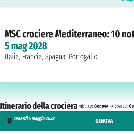
Home
›
Compagnie
›
MSC crociere
›
Mediterraneo
›
MSC Sinfonia
›
Genova
›
ven
MSC crociere Mediterraneo: 10 no
5 mag 2028
Italia, Francia, Spagna, Portogallo
Itinerario della crociera
Imbarco:
Genova
➞ Sbarco:
Ge
venerdì 5 maggio 2028
GENOVA
- 18:00