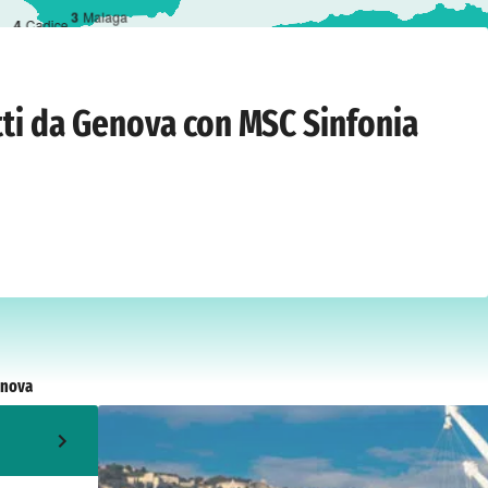
3
Malaga
4
Cadice
erdì 5 maggio 2028
tti da Genova con MSC Sinfonia
nova