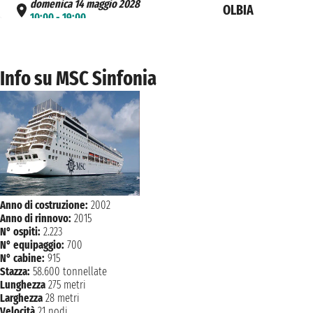
domenica 14 maggio 2028
OLBIA
10:00 - 19:00
lunedì 15 maggio 2028
GENOVA
09:00
Info su MSC Sinfonia
Anno di costruzione:
2002
Anno di rinnovo:
2015
N° ospiti:
2.223
N° equipaggio:
700
N° cabine:
915
Stazza:
58.600 tonnellate
Lunghezza
275 metri
Larghezza
28 metri
Velocità
21 nodi