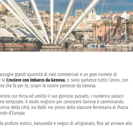
accoglie grandi quantità di navi commerciali e un gran numero di
e le
Crociere con imbarco da Genova
, ci sono partenze tutto l’anno, con
iera che fa per te, scopri le nostre partenze da Genova.
mostra con forza ed umiltà il suo glorioso passato, i numerosi palazzi
line terrazzate. Il modo migliore per conoscere Genova è camminando.
orico della città, via Balbi nei pressi della stazione ferroviaria di Piazza
rande d'Europa.
da profumi esotici, bancarelle e negozi di artigianato, fino ad arrivare alla
opping nella centrale via XX Settembre o ripartire alla scoperta degli