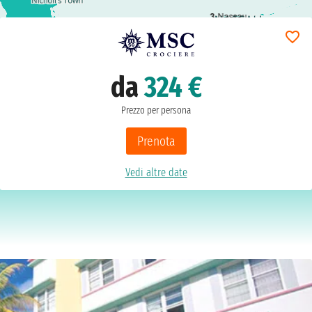
3
Nassau
da
324 €
Prezzo per persona
Prenota
Vedi altre date