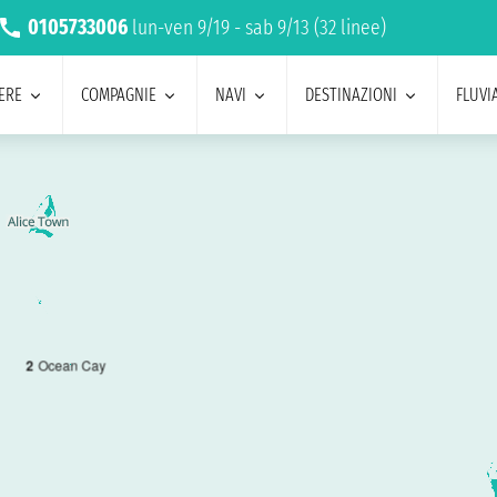
0105733006
lun-ven 9/19 - sab 9/13 (32 linee)
ERE
COMPAGNIE
NAVI
DESTINAZIONI
FLUVIA
2
Ocean Cay