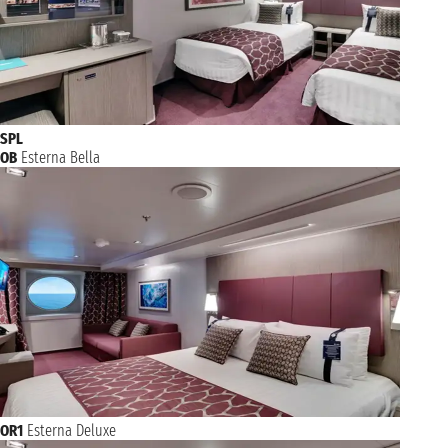
SPL
OB
Esterna Bella
OR1
Esterna Deluxe