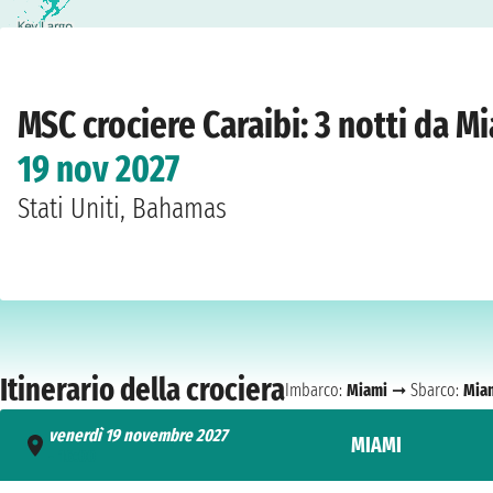
Home
›
Compagnie
›
MSC crociere
›
Caraibi
›
MSC Seaside
›
Miami
›
venerdì 19
MSC crociere Caraibi: 3 notti da 
19 nov 2027
Stati Uniti, Bahamas
Itinerario della crociera
Imbarco:
Miami
➞ Sbarco:
Mia
venerdì 19 novembre 2027
MIAMI
- 16:00