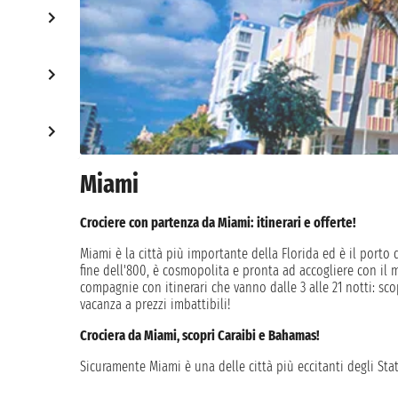
Miami
Crociere con partenza da Miami: itinerari e offerte!
Miami è la città più importante della Florida ed è il porto d
fine dell'800, è cosmopolita e pronta ad accogliere con il 
compagnie con itinerari che vanno dalle 3 alle 21 notti: sco
vacanza a prezzi imbattibili!
Crociera da Miami, scopri Caraibi e Bahamas!
Sicuramente Miami è una delle città più eccitanti degli Stati
palme che ondeggiano e i famosi edifici Art Decò che brill