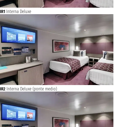
IR1
Interna Deluxe
IR2
Interna Deluxe (ponte medio)