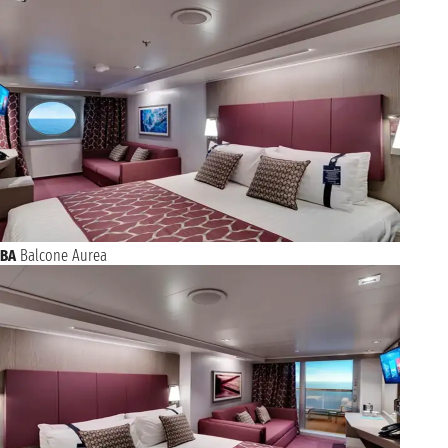
BA
Balcone Aurea