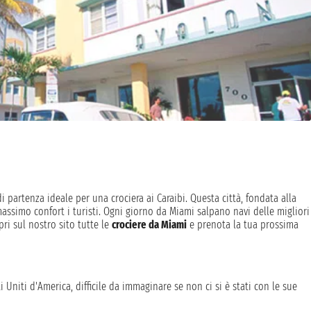
i partenza ideale per una crociera ai Caraibi. Questa città, fondata alla
massimo confort i turisti. Ogni giorno da Miami salpano navi delle migliori
pri sul nostro sito tutte le
crociere da Miami
e prenota la tua prossima
 Uniti d'America, difficile da immaginare se non ci si è stati con le sue
ano al sole. Scegliere Miami come porto d'imbarco per una crociera è