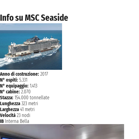
Info su MSC Seaside
Anno di costruzione:
2017
N° ospiti:
5.331
N° equipaggio:
1.413
N° cabine:
2.070
Stazza:
154.000 tonnellate
Lunghezza
323 metri
Larghezza
41 metri
Velocità
23 nodi
IB
Interna Bella