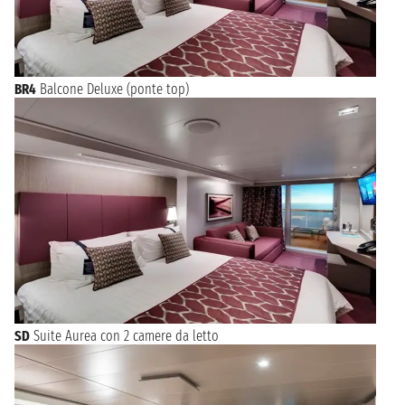
BR4
Balcone Deluxe (ponte top)
SD
Suite Aurea con 2 camere da letto