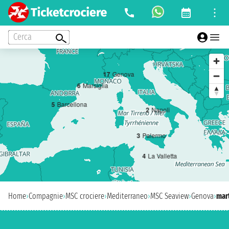
Cerca
1
7
Genova
6
Marsiglia
5
Barcellona
2
Napoli
3
Palermo
4
La Valletta
Home
›
Compagnie
›
MSC crociere
›
Mediterraneo
›
MSC Seaview
›
Genova
›
mart