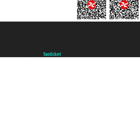
Taoticket S.r.l. Via Brigata Liguria, 3/21 16121 Genova ©2007/2026 -
Ticketcrociere ® è un Marchio Registrato
P.Iva 06206400720 - Capitale Sociale € 100.000,00 i.v. - Iscritta alla Camera
di Commercio di Genova con REA 433093. - Aut. Prov. n° 6167/131601 -
Assicurazione Unipol - polizza n. 206484182
Un portale del gruppo
Taoticket