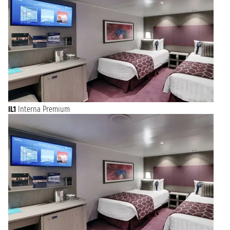
Mondiale.
La cucina genovese è molto ricca e saporita, provate l
a Farinata
di Ceci
o un pezzo della gustosa e rinomata Focaccia genovese!
Potrete scegliere se fermarvi in una delle tante trattorie del
centro storico che offrono menù a prezzo fisso per provare un
piatto di
Trofiette al Pesto, Pansoti al Sugo di Noci
e molto
altro o godetevi il vostro panino al sole delle panchine del
Porto Antico
ammirando la Lanterna in tutto il suo splendore.
IL1
Interna Premium