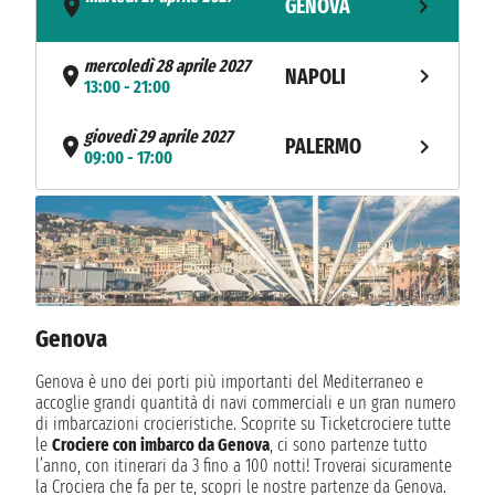
GENOVA
- 16:00
mercoledì 28 aprile 2027
NAPOLI
13:00 - 21:00
giovedì 29 aprile 2027
PALERMO
09:00 - 17:00
venerdì 30 aprile 2027
LA VALLETTA
09:00 - 17:00
NAVIGAZIONE
sabato 1 maggio 2027
domenica 2 maggio 2027
BARCELLONA
08:00 - 18:00
Genova
lunedì 3 maggio 2027
Genova è uno dei porti più importanti del Mediterraneo e
MARSIGLIA
08:00 - 16:00
accoglie grandi quantità di navi commerciali e un gran numero
di imbarcazioni crocieristiche. Scoprite su Ticketcrociere tutte
le
Crociere con imbarco da Genova
, ci sono partenze tutto
martedì 4 maggio 2027
GENOVA
l’anno, con itinerari da 3 fino a 100 notti! Troverai sicuramente
07:00
la Crociera che fa per te, scopri le nostre partenze da Genova.