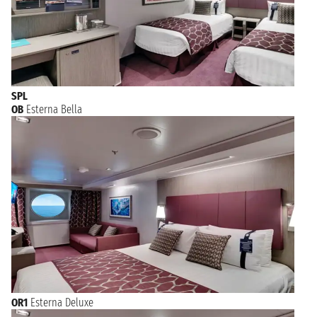
SPL
OB
Esterna Bella
OR1
Esterna Deluxe