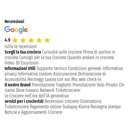
Recensioni
4.9
tutte le recensioni
Scegli la tua crociera
Curiosità sulle crociere
Prima di partire in
crociera
Consigli per la tua Crociera
Quando andare in crociera
Video 3D
Escursioni
Informazioni Utili
Supporto tecnico
Condizioni generali
Informativa
privacy
Informativa cookies
Assicurazione
Dichiarazione di
Accessibilità
Parcheggi
Lavora con noi
Msc web check-in
Il nostro Brand
Prenotazione Traghetti
Prenotazione Volo Privato
Chi
siamo
Dove trovarci
Network
Ticketcrociere:
Le Crociere nell’era dell’IA generativa
servizi per i crocieristi
Recensioni crociere
Osservatorio
Ticketcrociere
Pagamento online
Scalapay
Klarna
Rassegna stampa
Notizie e Aggiornamenti Crociere