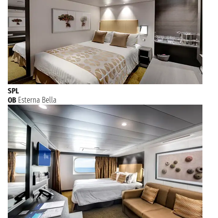
SPL
OB
Esterna Bella