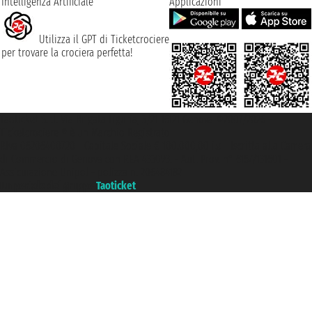
Intelligenza Artificiale
Applicazioni
Utilizza il GPT di Ticketcrociere
per trovare la crociera perfetta!
Taoticket S.r.l. Via Brigata Liguria, 3/21 16121 Genova ©2007/2026 -
Ticketcrociere ® è un Marchio Registrato
P.Iva 06206400720 - Capitale Sociale € 100.000,00 i.v. - Iscritta alla Camera
di Commercio di Genova con REA 433093. - Aut. Prov. n° 6167/131601 -
Assicurazione Unipol - polizza n. 206484182
Un portale del gruppo
Taoticket