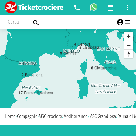
Cerca
4
Genova
5
La Spezia
3
Cannes
6
Civitavecchia
2
Barcellona
1
7
Palma di Maiorca
Home
›
Compagnie
›
MSC crociere
›
Mediterraneo
›
MSC Grandiosa
›
Palma di 