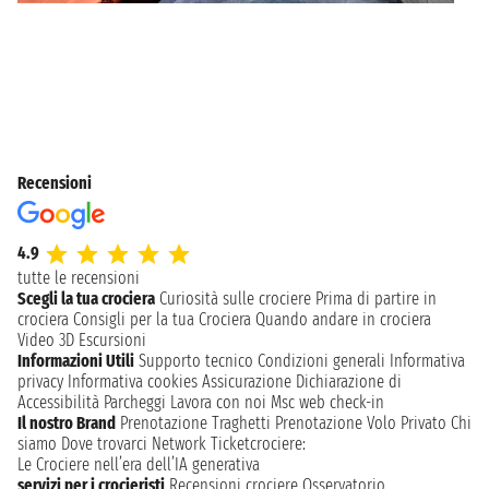
Recensioni
4.9
tutte le recensioni
Scegli la tua crociera
Curiosità sulle crociere
Prima di partire in
crociera
Consigli per la tua Crociera
Quando andare in crociera
Video 3D
Escursioni
Informazioni Utili
Supporto tecnico
Condizioni generali
Informativa
privacy
Informativa cookies
Assicurazione
Dichiarazione di
Accessibilità
Parcheggi
Lavora con noi
Msc web check-in
Il nostro Brand
Prenotazione Traghetti
Prenotazione Volo Privato
Chi
siamo
Dove trovarci
Network
Ticketcrociere:
Le Crociere nell’era dell’IA generativa
servizi per i crocieristi
Recensioni crociere
Osservatorio