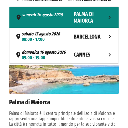
PALMA DI
venerdì 14 agosto 2026
- 21:00
MAIORCA
sabato 15 agosto 2026
BARCELLONA
08:00 - 17:00
domenica 16 agosto 2026
CANNES
09:00 - 19:00
lunedì 17 agosto 2026
GENOVA
08:00 - 18:00
martedì 18 agosto 2026
LA SPEZIA
07:00 - 18:00
Palma di Maiorca
mercoledì 19 agosto 2026
CIVITAVECCHIA
07:00 - 19:00
Palma di Maiorca è il centro principale dell'isola di Maiorca e
rappresenta una tappa imperdibile durante la vostra crociera.
NAVIGAZIONE
giovedì 20 agosto 2026
La città è rinomata in tutto il mondo per la sua vibrante vitta