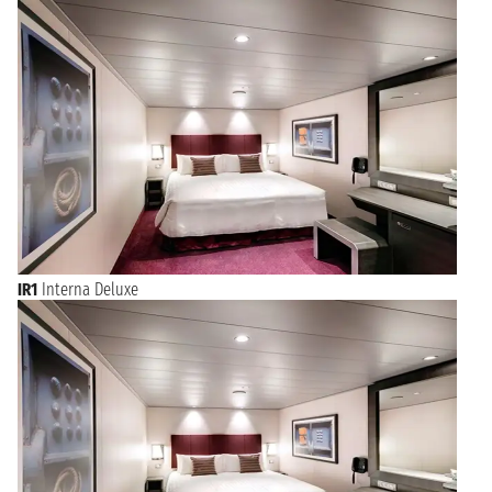
corso dell'anno. La costa nord-occidentale dell'isola di
Maiorca, dominata dalla catena montuosa della Serra de
Tramuntana, è una splendida regione di uliveti, pinete e
villaggi color ocra, con una costa spettacolarmente dominata
dalla flora selvaggia. Palma di Maiorca si trova nella parte
meridionale dell'isola, in una baia famosa per i suoi brillanti
tramonti. La maggior parte della costa meridionale è
fiancheggiata da scogliere rocciose interrotte da spiagge e
insenature pittoresche, mentre l'interno è in gran parte
costituito dalla fertile pianura conosciuta come Es Pla. La costa
nord-orientale è costituita in gran parte da due baie, la Badia
de Pollença e la più grande Badia d'Alcúdia. Le sue bellissime
spiagge sono il posto ideale per prendere il sole e praticare
sport acquatici.
IR1
Interna Deluxe
Se avete un po' più di tempo a vostra disposizione, recatevi a
Soller, dove potrete assaggiare il cioccolato di produzione
locale. Potrete raggiungere questo luogo a bordo del
leggendario treno El tren de Soller. Questi viaggi, che vi
permetteranno di vedere la bellezza delle scogliere, delle rocce
e delle onde che si infrangono su di esse da un punto di vista
differente, vi riempiranno l'animo di forza ed energia.
Immaginatevi seduti su un vecchio tram che attraversa la
montagna con il vento che vi smuove i capelli, un'esperienza