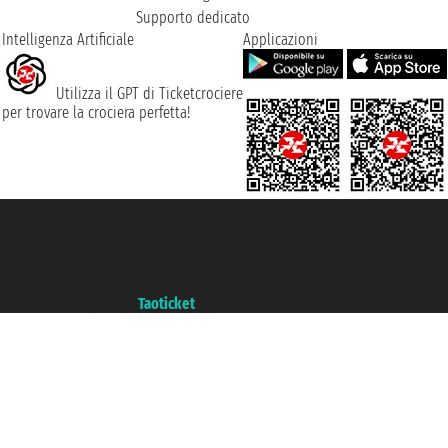
Supporto dedicato
Intelligenza Artificiale
Applicazioni
Utilizza il GPT di Ticketcrociere
per trovare la crociera perfetta!
Taoticket S.r.l. Via Brigata Liguria, 3/21 16121 Genova ©2007/2026 -
Ticketcrociere ® è un Marchio Registrato
P.Iva 06206400720 - Capitale Sociale € 100.000,00 i.v. - Iscritta alla Camera
di Commercio di Genova con REA 433093. - Aut. Prov. n° 6167/131601 -
Assicurazione Unipol - polizza n. 206484182
Un portale del gruppo
Taoticket