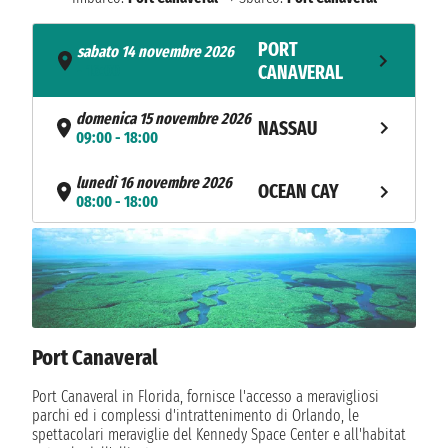
PORT
sabato 14 novembre 2026
- 16:00
CANAVERAL
domenica 15 novembre 2026
NASSAU
09:00 - 18:00
lunedì 16 novembre 2026
OCEAN CAY
08:00 - 18:00
NAVIGAZIONE
martedì 17 novembre 2026
mercoledì 18 novembre 2026
COZUMEL
07:00 - 19:00
giovedì 19 novembre 2026
COSTA MAYA
Port Canaveral
08:00 - 14:00
NAVIGAZIONE
Port Canaveral in Florida, fornisce l'accesso a meravigliosi
venerdì 20 novembre 2026
parchi ed i complessi d'intrattenimento di Orlando, le
PORT
spettacolari meraviglie del Kennedy Space Center e all'habitat
sabato 21 novembre 2026