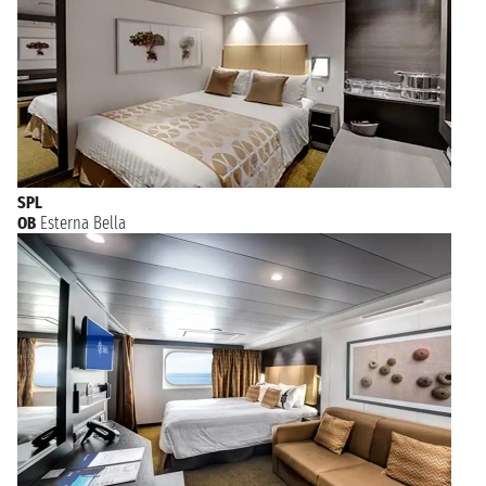
SPL
OB
Esterna Bella