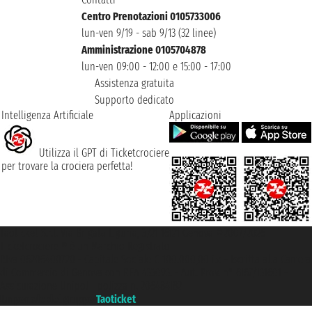
Centro Prenotazioni 0105733006
lun-ven 9/19 - sab 9/13 (32 linee)
Amministrazione 0105704878
lun-ven 09:00 - 12:00 e 15:00 - 17:00
Assistenza gratuita
Supporto dedicato
Intelligenza Artificiale
Applicazioni
Utilizza il GPT di Ticketcrociere
per trovare la crociera perfetta!
Taoticket S.r.l. Via Brigata Liguria, 3/21 16121 Genova ©2007/2026 -
Ticketcrociere ® è un Marchio Registrato
P.Iva 06206400720 - Capitale Sociale € 100.000,00 i.v. - Iscritta alla Camera
di Commercio di Genova con REA 433093. - Aut. Prov. n° 6167/131601 -
Assicurazione Unipol - polizza n. 206484182
Un portale del gruppo
Taoticket