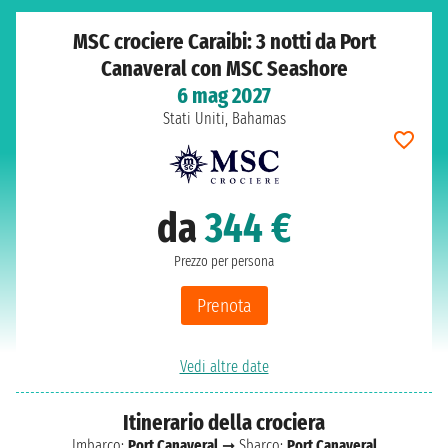
MSC crociere Caraibi: 3 notti da Port
Canaveral con MSC Seashore
6 mag 2027
Stati Uniti, Bahamas
da
344 €
Prezzo per persona
Prenota
Vedi altre date
Itinerario della crociera
Imbarco:
Port Canaveral
➞ Sbarco:
Port Canaveral