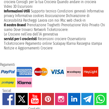
crociera
Consigli per la tua Crociera
Quando andare in crociera
Video 3D
Escursioni
Informazioni Utili
Supporto tecnico
Condizioni generali
Informativa
privacy
Informativa cookies
Assicurazione
Dichiarazione di
Accessibilità
Parcheggi
Lavora con noi
Msc web check-in
Il nostro Brand
Prenotazione Traghetti
Prenotazione Volo Privato
Chi
siamo
Dove trovarci
Network
Ticketcrociere:
Le Crociere nell’era dell’IA generativa
servizi per i crocieristi
Recensioni crociere
Osservatorio
Ticketcrociere
Pagamento online
Scalapay
Klarna
Rassegna stampa
Notizie e Aggiornamenti Crociere
Pagamenti
Social
Contatti