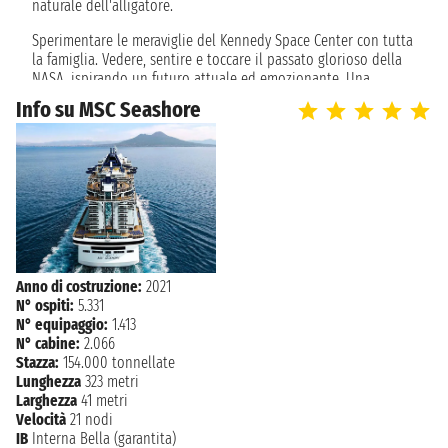
naturale dell'alligatore.
Sperimentare le meraviglie del Kennedy Space Center con tutta
la famiglia. Vedere, sentire e toccare il passato glorioso della
NASA, ispirando un futuro attuale ed emozionante. Una
passeggiata attraverso i razzi Rocket Garden, casa di Apollo e
Info su MSC Seashore
Gemini, riproduzioni a grandezza naturale dello space shuttle
Explorer e veicoli spaziali che hanno orbitato intorno alla
terra. Intraprendere un tour nelle Everglades della Florida
centrale. Durante il viaggio potrai scivolare sopra un mare
d'erba nell'incontaminato eco-sistema della palude di
cipresso, dove abbondano gli alligatori ed altri animali
selvatici.
Anno di costruzione:
2021
N° ospiti:
5.331
N° equipaggio:
1.413
N° cabine:
2.066
Stazza:
154.000 tonnellate
Lunghezza
323 metri
Larghezza
41 metri
Velocità
21 nodi
IB
Interna Bella (garantita)