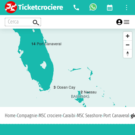
Cerca
1
4
Port Canaveral
3
Ocean Cay
2
Nassau
Home
›
Compagnie
›
MSC crociere
›
Caraibi
›
MSC Seashore
›
Port Canaveral
›
gi