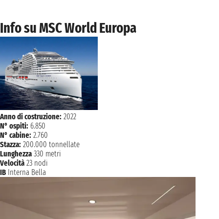
Info su MSC World Europa
Anno di costruzione:
2022
N° ospiti:
6.850
N° cabine:
2.760
Stazza:
200.000 tonnellate
Lunghezza
330 metri
Velocità
23 nodi
IB
Interna Bella