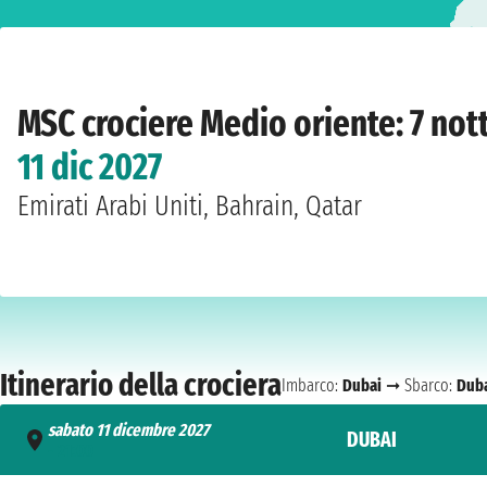
Home
›
Compagnie
›
MSC crociere
›
Medio oriente
›
MSC World Europa
›
Duba
MSC crociere Medio oriente: 7 not
11 dic 2027
Emirati Arabi Uniti, Bahrain, Qatar
Itinerario della crociera
Imbarco:
Dubai
➞ Sbarco:
Dub
sabato 11 dicembre 2027
DUBAI
- 21:00