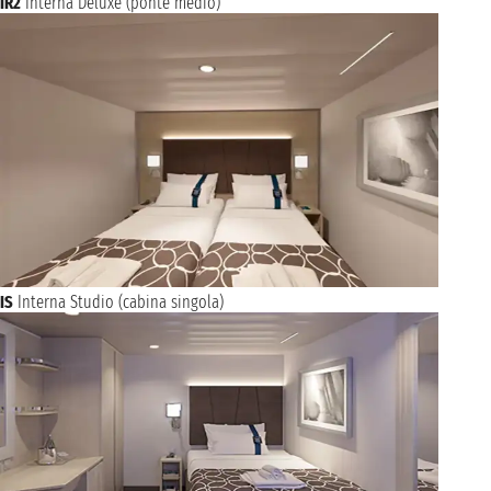
IR2
Interna Deluxe (ponte medio)
IS
Interna Studio (cabina singola)