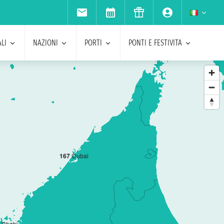
LI
NAZIONI
PORTI
PONTI E FESTIVITA
1
6
7
Dubai
 Dhabi