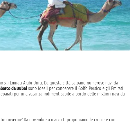
o gli Emirati Arabi Uniti. Da questa città salpano numerose navi da
barco da Dubai
sono ideali per conoscere il Golfo Persico e gli Emirati
preparati per una vacanza indimenticabile a bordo delle migliori navi da
 il tuo inverno? Da novembre a marzo ti proponiamo le crociere con
atar! Le crociere da Dubai offrono la possibilità di visitare il deserto,