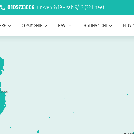
0105733006
lun-ven 9/19 - sab 9/13 (32 linee)
ERE
COMPAGNIE
NAVI
DESTINAZIONI
FLUVIA
Doha
Abu