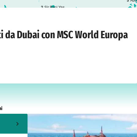
3
2
Sir Bani Yas
i
›
sabato 11 dicembre 2027
ti da Dubai con MSC World Europa
ai