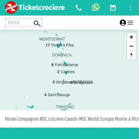
Cerca
1
7
Pointe à Pitre
6
Fort de france
2
Castries
5
Kingstown
3
Bridgetown
4
Saint George
Home
›
Compagnie
›
MSC crociere
›
Caraibi
›
MSC World Europa
›
Pointe à Pitr