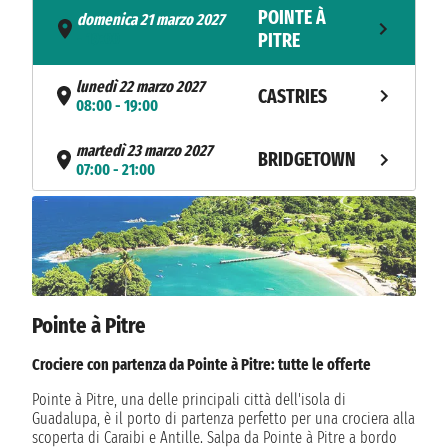
POINTE À
domenica 21 marzo 2027
- 19:00
PITRE
lunedì 22 marzo 2027
CASTRIES
08:00 - 19:00
martedì 23 marzo 2027
BRIDGETOWN
07:00 - 21:00
NAVIGAZIONE
mercoledì 24 marzo 2027
giovedì 25 marzo 2027
SAINT GEORGE
08:00 - 19:00
venerdì 26 marzo 2027
KINGSTOWN
Pointe à Pitre
08:00 - 19:00
Crociere con partenza da Pointe à Pitre: tutte le offerte
FORT DE
sabato 27 marzo 2027
07:00 - 23:00
FRANCE
Pointe à Pitre, una delle principali città dell'isola di
Guadalupa, è il porto di partenza perfetto per una crociera alla
scoperta di Caraibi e Antille. Salpa da Pointe à Pitre a bordo
POINTE À
domenica 28 marzo 2027