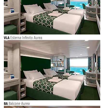
VLA
Esterna Infinito Aurea
BA
Balcone Aurea