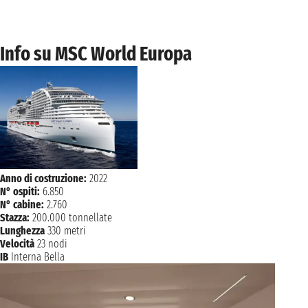
sabato 24 aprile 2027
BARCELLONA
09:00 - 17:00
Info su MSC World Europa
domenica 25 aprile 2027
MARSIGLIA
09:00 - 19:00
lunedì 26 aprile 2027
GENOVA
08:00 - 18:00
martedì 27 aprile 2027
LA SPEZIA
07:00 - 18:00
Anno di costruzione:
2022
N° ospiti:
6.850
mercoledì 28 aprile 2027
CIVITAVECCHIA
N° cabine:
2.760
07:00
Stazza:
200.000 tonnellate
Lunghezza
330 metri
Velocità
23 nodi
IB
Interna Bella