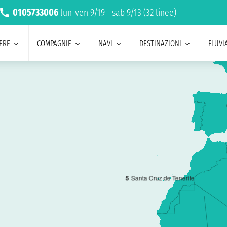
0105733006
lun-ven 9/19 - sab 9/13 (32 linee)
ERE
COMPAGNIE
NAVI
DESTINAZIONI
FLUVIA
5
Santa Cruz de Tenerife