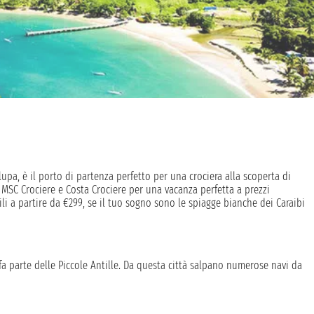
alupa, è il porto di partenza perfetto per una crociera alla scoperta di
i MSC Crociere e Costa Crociere per una vacanza perfetta a prezzi
ibili a partire da €299, se il tuo sogno sono le spiagge bianche dei Caraibi
 fa parte delle Piccole Antille. Da questa città salpano numerose navi da
della regione come Antigua, Dominica, Martinica, le isole Vergini, Barbados
 per una crociera nel mar dei Caraibi: tuffati nella barriera corallina,