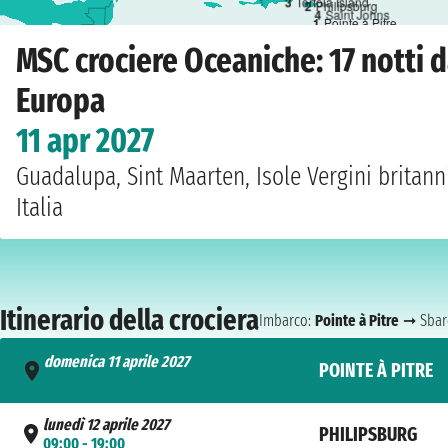
3
Tortola Island
2
Philipsburg
4
Saint Johns
1
Pointe à Pitre
Home
›
Compagnie
›
MSC crociere
›
Oceaniche
›
MSC World Europa
›
Pointe à 
MSC crociere Oceaniche: 17 notti 
Europa
11 apr 2027
Guadalupa, Sint Maarten, Isole Vergini britann
Italia
Itinerario della crociera
Imbarco:
Pointe à Pitre
➞ Sbar
domenica 11 aprile 2027
POINTE À PITRE
- 19:00
lunedì 12 aprile 2027
PHILIPSBURG
09:00 - 19:00