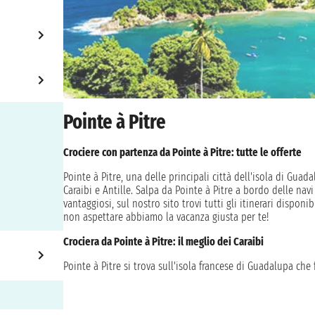
Pointe à Pitre
Crociere con partenza da Pointe à Pitre: tutte le offerte
Pointe à Pitre, una delle principali città dell'isola di Guad
Caraibi e Antille. Salpa da Pointe à Pitre a bordo delle nav
vantaggiosi, sul nostro sito trovi tutti gli itinerari dispon
non aspettare abbiamo la vacanza giusta per te!
Crociera da Pointe à Pitre: il meglio dei Caraibi
Pointe à Pitre si trova sull'isola francese di Guadalupa che
crociere dirette alla scoperta delle più affascinanti isole 
e Montserrat.
Data la sua posizione Pointe à Pitre è quindi il porto ideale