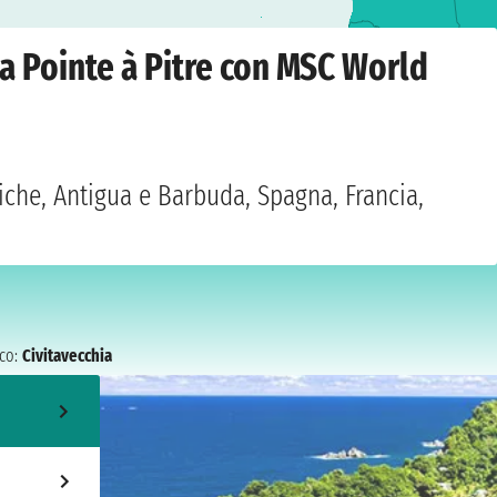
Pitre
›
domenica 11 aprile 2027
da Pointe à Pitre con MSC World
iche, Antigua e Barbuda, Spagna, Francia,
co:
Civitavecchia