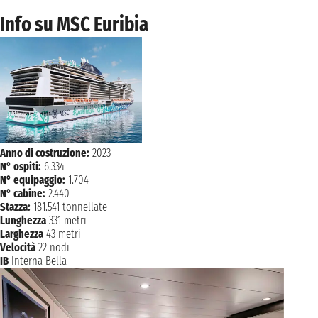
Info su MSC Euribia
Anno di costruzione:
2023
N° ospiti:
6.334
N° equipaggio:
1.704
N° cabine:
2.440
Stazza:
181.541 tonnellate
Lunghezza
331 metri
Larghezza
43 metri
Velocità
22 nodi
IB
Interna Bella