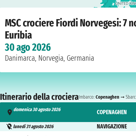
Home
›
Compagnie
›
MSC crociere
›
Fiordi Norvegesi
›
MSC Euribia
›
Copenagh
MSC crociere Fiordi Norvegesi: 7 
Euribia
30 ago 2026
Danimarca, Norvegia, Germania
Itinerario della crociera
Imbarco:
Copenaghen
➞ Sbarc
domenica 30 agosto 2026
COPENAGHEN
- 18:00
NAVIGAZIONE
lunedì 31 agosto 2026