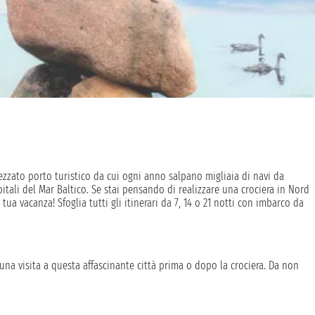
zzato porto turistico da cui ogni anno salpano migliaia di navi da
pitali del Mar Baltico. Se stai pensando di realizzare una crociera in Nord
a vacanza! Sfoglia tutti gli itinerari da 7, 14 o 21 notti con imbarco da
na visita a questa affascinante città prima o dopo la crociera. Da non
he ospita la sede del palazzo Amalienborg, la famosa residenza della
itare il palazzo di Christiansborg, il castello rinascimentale di
mento della Sirenetta.