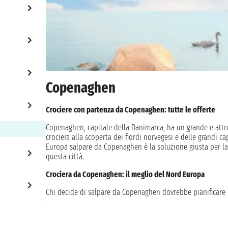
Copenaghen
Crociere con partenza da Copenaghen: tutte le offerte
Copenaghen, capitale della Danimarca, ha un grande e attre
crociera alla scoperta dei fiordi norvegesi e delle grandi ca
Europa salpare da Copenaghen è la soluzione giusta per la tu
questa città.
Crociera da Copenaghen: il meglio del Nord Europa
Chi decide di salpare da Copenaghen dovrebbe pianificare u
perdere è una passeggiata nel centro storico della città, c
famiglia reale danese. A chi ha più tempo consigliamo di vis
Rosenborg, con i suoi splendidi giardini e il famoso monu