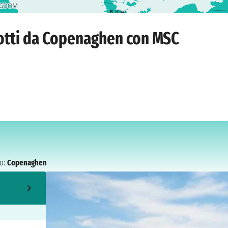
6
Kiel
en
›
domenica 30 agosto 2026
notti da Copenaghen con MSC
o:
Copenaghen