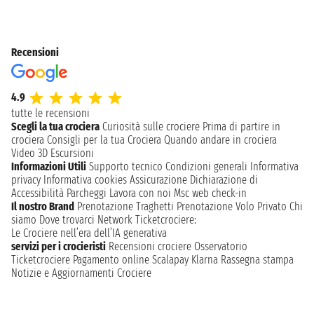
Recensioni
4.9
tutte le recensioni
Scegli la tua crociera
Curiosità sulle crociere
Prima di partire in
crociera
Consigli per la tua Crociera
Quando andare in crociera
Video 3D
Escursioni
Informazioni Utili
Supporto tecnico
Condizioni generali
Informativa
privacy
Informativa cookies
Assicurazione
Dichiarazione di
Accessibilità
Parcheggi
Lavora con noi
Msc web check-in
Il nostro Brand
Prenotazione Traghetti
Prenotazione Volo Privato
Chi
siamo
Dove trovarci
Network
Ticketcrociere:
Le Crociere nell’era dell’IA generativa
servizi per i crocieristi
Recensioni crociere
Osservatorio
Ticketcrociere
Pagamento online
Scalapay
Klarna
Rassegna stampa
Notizie e Aggiornamenti Crociere