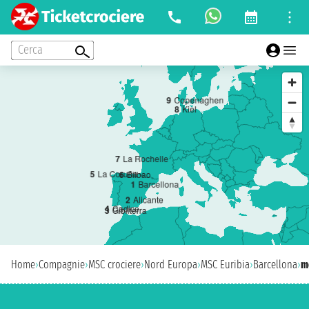
Cerca
9
Copenaghen
8
Kiel
7
La Rochelle
5
La Coruña
6
Bilbao
1
Barcellona
2
Alicante
4
Cadice
3
Gibilterra
Home
›
Compagnie
›
MSC crociere
›
Nord Europa
›
MSC Euribia
›
Barcellona
›
m