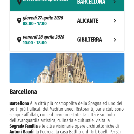
BARCELLONA
- 18:00
giovedì 27 aprile 2028
ALICANTE
08:00 - 17:00
venerdì 28 aprile 2028
GIBILTERRA
10:00 - 18:00
sabato 29 aprile 2028
CADICE
08:00 - 18:00
NAVIGAZIONE
domenica 30 aprile 2028
lunedì 1 maggio 2028
LA CORUÑA
08:00 - 17:00
Barcellona
martedì 2 maggio 2028
Barcellona
é la città più cosmopolita della Spagna ed uno dei
BILBAO
08:00 - 18:00
porti più trafficati del Mediterraneo. Ristoranti, bar e club sono
sempre affollati, come il mare in estate. La città è simbolo
dell'avanguardia artistica, culinaria e culturale: visita la
mercoledì 3 maggio 2028
LA ROCHELLE
Sagrada Familia
e le altre visionarie opere architettoniche di
08:00 - 15:00
Antoni Gaudì
, la Pedrera, la casa Batlllò o il Park Guell. Per gli