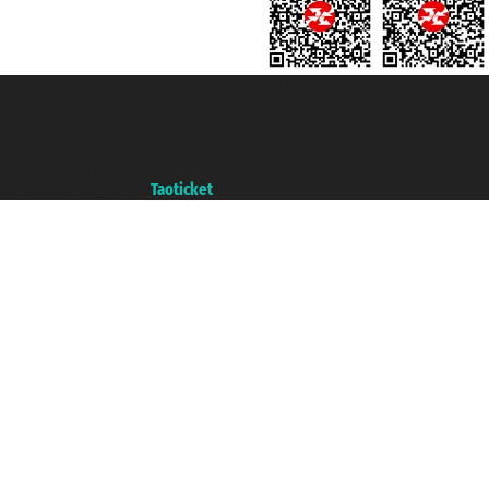
Taoticket S.r.l. Via Brigata Liguria, 3/21 16121 Genova ©2007/2026 -
Ticketcrociere ® è un Marchio Registrato
P.Iva 06206400720 - Capitale Sociale € 100.000,00 i.v. - Iscritta alla Camera
di Commercio di Genova con REA 433093. - Aut. Prov. n° 6167/131601 -
Assicurazione Unipol - polizza n. 206484182
Un portale del gruppo
Taoticket