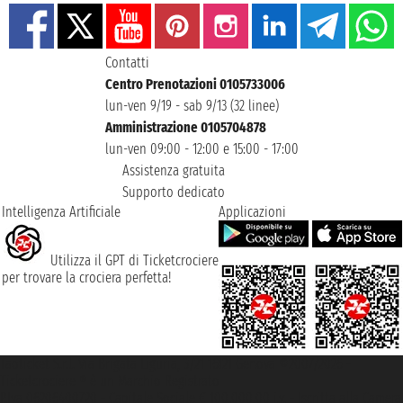
Contatti
Centro Prenotazioni 0105733006
lun-ven 9/19 - sab 9/13 (32 linee)
Amministrazione 0105704878
lun-ven 09:00 - 12:00 e 15:00 - 17:00
Assistenza gratuita
Supporto dedicato
Intelligenza Artificiale
Applicazioni
Utilizza il GPT di Ticketcrociere
per trovare la crociera perfetta!
Taoticket S.r.l. Via Brigata Liguria, 3/21 16121 Genova ©2007/2026 -
Ticketcrociere ® è un Marchio Registrato
P.Iva 06206400720 - Capitale Sociale € 100.000,00 i.v. - Iscritta alla Camera