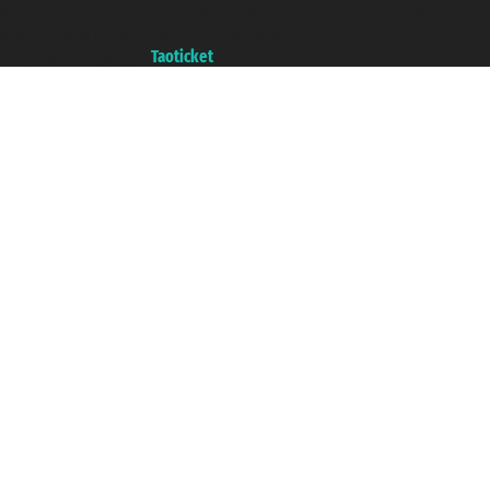
di Commercio di Genova con REA 433093. - Aut. Prov. n° 6167/131601 -
Assicurazione Unipol - polizza n. 206484182
Un portale del gruppo
Taoticket