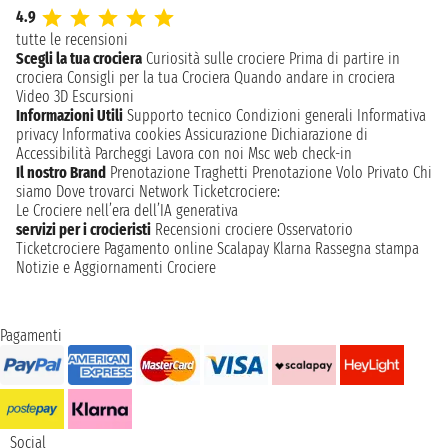
4.9
tutte le recensioni
Scegli la tua crociera
Curiosità sulle crociere
Prima di partire in
crociera
Consigli per la tua Crociera
Quando andare in crociera
Video 3D
Escursioni
Informazioni Utili
Supporto tecnico
Condizioni generali
Informativa
privacy
Informativa cookies
Assicurazione
Dichiarazione di
Accessibilità
Parcheggi
Lavora con noi
Msc web check-in
Il nostro Brand
Prenotazione Traghetti
Prenotazione Volo Privato
Chi
siamo
Dove trovarci
Network
Ticketcrociere:
Le Crociere nell’era dell’IA generativa
servizi per i crocieristi
Recensioni crociere
Osservatorio
Ticketcrociere
Pagamento online
Scalapay
Klarna
Rassegna stampa
Notizie e Aggiornamenti Crociere
Pagamenti
Social