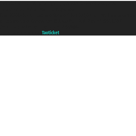
Taoticket S.r.l. Via Brigata Liguria, 3/21 16121 Genova ©2007/2026 -
Ticketcrociere ® è un Marchio Registrato
P.Iva 06206400720 - Capitale Sociale € 100.000,00 i.v. - Iscritta alla Camera
di Commercio di Genova con REA 433093. - Aut. Prov. n° 6167/131601 -
Assicurazione Unipol - polizza n. 206484182
Un portale del gruppo
Taoticket