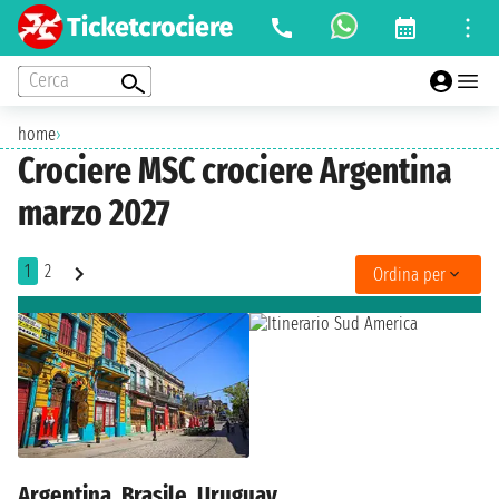
Cerca
home
›
Crociere MSC crociere Argentina
marzo 2027
1
2
Ordina per
Argentina, Brasile, Uruguay