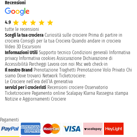
Recensioni
4.9
tutte le recensioni
Scegli la tua crociera
Curiosità sulle crociere
Prima di partire in
crociera
Consigli per la tua Crociera
Quando andare in crociera
Video 3D
Escursioni
Informazioni Utili
Supporto tecnico
Condizioni generali
Informativa
privacy
Informativa cookies
Assicurazione
Dichiarazione di
Accessibilità
Parcheggi
Lavora con noi
Msc web check-in
Il nostro Brand
Prenotazione Traghetti
Prenotazione Volo Privato
Chi
siamo
Dove trovarci
Network
Ticketcrociere:
Le Crociere nell’era dell’IA generativa
servizi per i crocieristi
Recensioni crociere
Osservatorio
Ticketcrociere
Pagamento online
Scalapay
Klarna
Rassegna stampa
Notizie e Aggiornamenti Crociere
Pagamenti