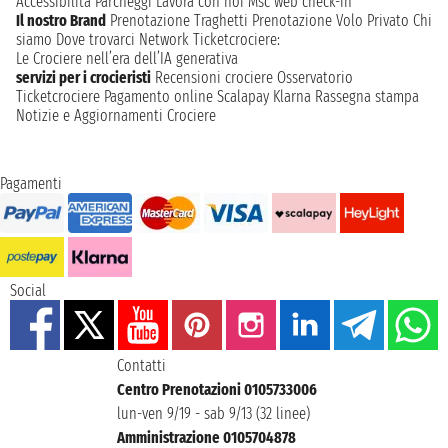
Accessibilità
Parcheggi
Lavora con noi
Msc web check-in
Il nostro Brand
Prenotazione Traghetti
Prenotazione Volo Privato
Chi
siamo
Dove trovarci
Network
Ticketcrociere:
Le Crociere nell’era dell’IA generativa
servizi per i crocieristi
Recensioni crociere
Osservatorio
Ticketcrociere
Pagamento online
Scalapay
Klarna
Rassegna stampa
Notizie e Aggiornamenti Crociere
Pagamenti
Social
Contatti
Centro Prenotazioni 0105733006
lun-ven 9/19 - sab 9/13 (32 linee)
Amministrazione 0105704878