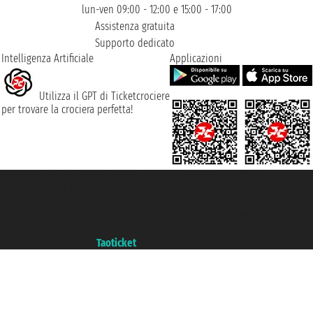
lun-ven 09:00 - 12:00 e 15:00 - 17:00
Assistenza gratuita
Supporto dedicato
Intelligenza Artificiale
Applicazioni
Utilizza il GPT di Ticketcrociere
per trovare la crociera perfetta!
Taoticket S.r.l. Via Brigata Liguria, 3/21 16121 Genova ©2007/2026 -
Ticketcrociere ® è un Marchio Registrato
P.Iva 06206400720 - Capitale Sociale € 100.000,00 i.v. - Iscritta alla Camera
di Commercio di Genova con REA 433093. - Aut. Prov. n° 6167/131601 -
Assicurazione Unipol - polizza n. 206484182
Un portale del gruppo
Taoticket