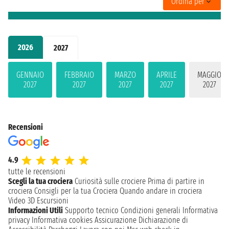
Ordina per
2026
2027
GENNAIO
FEBBRAIO
MARZO
APRILE
MAGGIO
2027
2027
2027
2027
2027
Recensioni
4.9
tutte le recensioni
Scegli la tua crociera
Curiosità sulle crociere
Prima di partire in
crociera
Consigli per la tua Crociera
Quando andare in crociera
Video 3D
Escursioni
Informazioni Utili
Supporto tecnico
Condizioni generali
Informativa
privacy
Informativa cookies
Assicurazione
Dichiarazione di