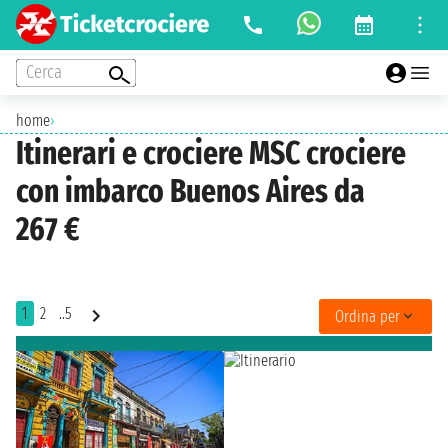
Cerca
home
›
Itinerari e crociere MSC crociere
con imbarco Buenos Aires da
267 €
1
2
..5
Ordina per