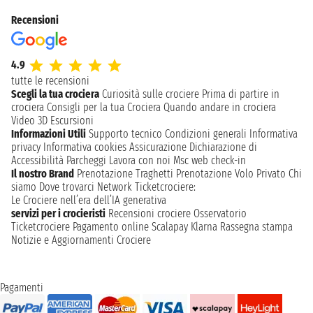
Recensioni
4.9
tutte le recensioni
Scegli la tua crociera
Curiosità sulle crociere
Prima di partire in
crociera
Consigli per la tua Crociera
Quando andare in crociera
Video 3D
Escursioni
Informazioni Utili
Supporto tecnico
Condizioni generali
Informativa
privacy
Informativa cookies
Assicurazione
Dichiarazione di
Accessibilità
Parcheggi
Lavora con noi
Msc web check-in
Il nostro Brand
Prenotazione Traghetti
Prenotazione Volo Privato
Chi
siamo
Dove trovarci
Network
Ticketcrociere:
Le Crociere nell’era dell’IA generativa
servizi per i crocieristi
Recensioni crociere
Osservatorio
Ticketcrociere
Pagamento online
Scalapay
Klarna
Rassegna stampa
Notizie e Aggiornamenti Crociere
Pagamenti