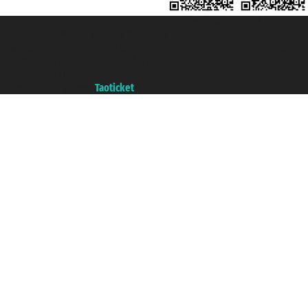
Taoticket S.r.l. Via Brigata Liguria, 3/21 16121 Genova ©2007/2026 -
Ticketcrociere ® è un Marchio Registrato
P.Iva 06206400720 - Capitale Sociale € 100.000,00 i.v. - Iscritta alla Camera
di Commercio di Genova con REA 433093. - Aut. Prov. n° 6167/131601 -
Assicurazione Unipol - polizza n. 206484182
Un portale del gruppo
Taoticket