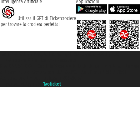
Intelligenza Artificiale
Applicazioni
Utilizza il GPT di Ticketcrociere
per trovare la crociera perfetta!
Taoticket S.r.l. Via Brigata Liguria, 3/21 16121 Genova ©2007/2026 -
Ticketcrociere ® è un Marchio Registrato
P.Iva 06206400720 - Capitale Sociale € 100.000,00 i.v. - Iscritta alla Camera
di Commercio di Genova con REA 433093. - Aut. Prov. n° 6167/131601 -
Assicurazione Unipol - polizza n. 206484182
Un portale del gruppo
Taoticket