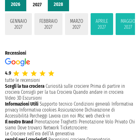
2026
2028
2027
GENNAIO
FEBBRAIO
MARZO
APRILE
MAGGIO
2027
2027
2027
2027
2027
Recensioni
4.9
tutte le recensioni
Scegli la tua crociera
Curiosità sulle crociere
Prima di partire in
crociera
Consigli per la tua Crociera
Quando andare in crociera
Video 3D
Escursioni
Informazioni Utili
Supporto tecnico
Condizioni generali
Informativa
privacy
Informativa cookies
Assicurazione
Dichiarazione di
Accessibilità
Parcheggi
Lavora con noi
Msc web check-in
Il nostro Brand
Prenotazione Traghetti
Prenotazione Volo Privato
Chi
siamo
Dove trovarci
Network
Ticketcrociere:
Le Crociere nell’era dell’IA generativa
servizi per i crocieristi
Recensioni crociere
Osservatorio