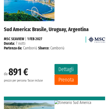
Sud America: Brasile, Uruguay, Argentina
MSC SEAVIEW
|
1 FEB 2027
Durata:
7 notti
Partenza da:
Camboriú
Sbarco:
Camboriú
Dettagli
891 €
da
Prenota
prezzo per persona
Tasse incluse