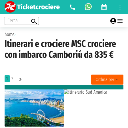
Cerca
home
›
Itinerari e crociere MSC crociere
con imbarco Camboriú da 835 €
1
2
Ordina per