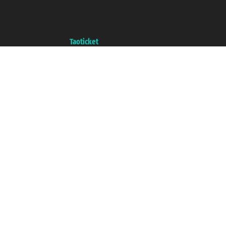
Ticketcrociere ® è un Marchio Registrato
P.Iva 06206400720 - Capitale Sociale € 100.000,00 i.v. - Iscritta alla Camera
di Commercio di Genova con REA 433093. - Aut. Prov. n° 6167/131601 -
Assicurazione Unipol - polizza n. 206484182
Un portale del gruppo
Taoticket