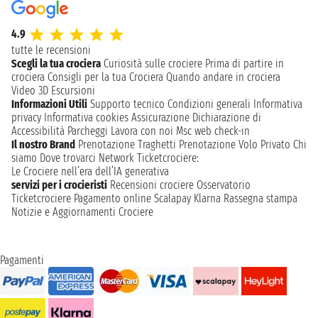
4.9
tutte le recensioni
Scegli la tua crociera
Curiosità sulle crociere
Prima di partire in
crociera
Consigli per la tua Crociera
Quando andare in crociera
Video 3D
Escursioni
Informazioni Utili
Supporto tecnico
Condizioni generali
Informativa
privacy
Informativa cookies
Assicurazione
Dichiarazione di
Accessibilità
Parcheggi
Lavora con noi
Msc web check-in
Il nostro Brand
Prenotazione Traghetti
Prenotazione Volo Privato
Chi
siamo
Dove trovarci
Network
Ticketcrociere:
Le Crociere nell’era dell’IA generativa
servizi per i crocieristi
Recensioni crociere
Osservatorio
Ticketcrociere
Pagamento online
Scalapay
Klarna
Rassegna stampa
Notizie e Aggiornamenti Crociere
Pagamenti