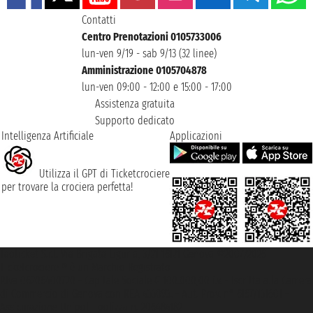
Contatti
Centro Prenotazioni 0105733006
lun-ven 9/19 - sab 9/13 (32 linee)
Amministrazione 0105704878
lun-ven 09:00 - 12:00 e 15:00 - 17:00
Assistenza gratuita
Supporto dedicato
Intelligenza Artificiale
Applicazioni
Utilizza il GPT di Ticketcrociere
per trovare la crociera perfetta!
Taoticket S.r.l. Via Brigata Liguria, 3/21 16121 Genova ©2007/2026 -
Ticketcrociere ® è un Marchio Registrato
P.Iva 06206400720 - Capitale Sociale € 100.000,00 i.v. - Iscritta alla Camera
di Commercio di Genova con REA 433093. - Aut. Prov. n° 6167/131601 -
Assicurazione Unipol - polizza n. 206484182