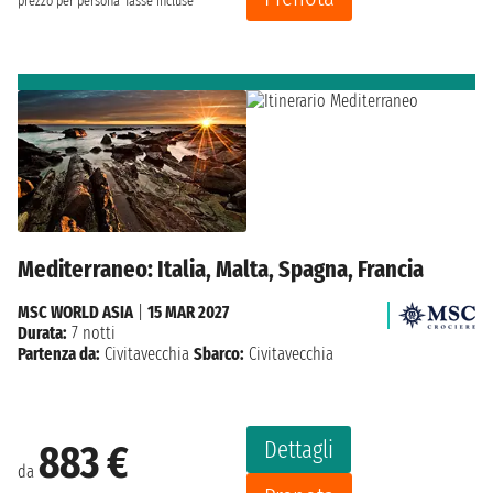
prezzo per persona
Tasse incluse
Mediterraneo: Italia, Malta, Spagna, Francia
MSC WORLD ASIA
|
15 MAR 2027
Durata:
7 notti
Partenza da:
Civitavecchia
Sbarco:
Civitavecchia
Dettagli
883 €
da