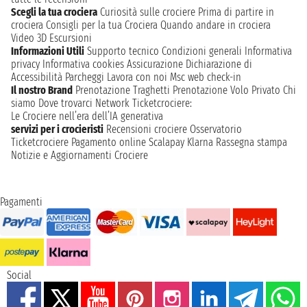
Scegli la tua crociera
Curiosità sulle crociere
Prima di partire in
crociera
Consigli per la tua Crociera
Quando andare in crociera
Video 3D
Escursioni
Informazioni Utili
Supporto tecnico
Condizioni generali
Informativa
privacy
Informativa cookies
Assicurazione
Dichiarazione di
Accessibilità
Parcheggi
Lavora con noi
Msc web check-in
Il nostro Brand
Prenotazione Traghetti
Prenotazione Volo Privato
Chi
siamo
Dove trovarci
Network
Ticketcrociere:
Le Crociere nell’era dell’IA generativa
servizi per i crocieristi
Recensioni crociere
Osservatorio
Ticketcrociere
Pagamento online
Scalapay
Klarna
Rassegna stampa
Notizie e Aggiornamenti Crociere
Pagamenti
Social