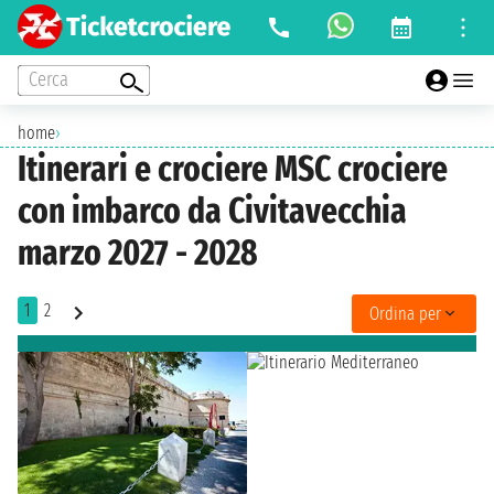
Cerca
home
›
Itinerari e crociere MSC crociere
con imbarco da Civitavecchia
marzo 2027 - 2028
1
2
Ordina per