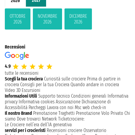
2027
2026
OTTOBRE
NOVEMBRE
DICEMBRE
2026
2026
2026
Recensioni
4.9
tutte le recensioni
Scegli la tua crociera
Curiosità sulle crociere
Prima di partire in
crociera
Consigli per la tua Crociera
Quando andare in crociera
Video 3D
Escursioni
Informazioni Utili
Supporto tecnico
Condizioni generali
Informativa
privacy
Informativa cookies
Assicurazione
Dichiarazione di
Accessibilità
Parcheggi
Lavora con noi
Msc web check-in
Il nostro Brand
Prenotazione Traghetti
Prenotazione Volo Privato
Chi
siamo
Dove trovarci
Network
Ticketcrociere:
Le Crociere nell’era dell’IA generativa
servizi per i crocieristi
Recensioni crociere
Osservatorio