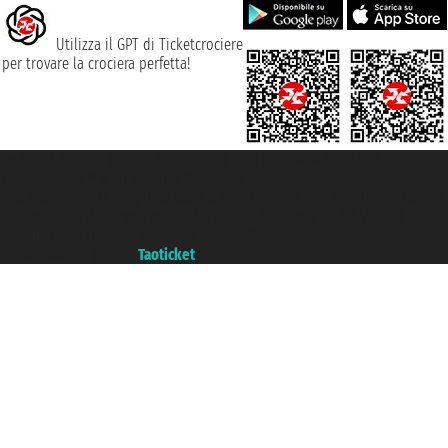
Utilizza il GPT di Ticketcrociere
per trovare la crociera perfetta!
Taoticket S.r.l. Via Brigata Liguria, 3/21 16121 Genova ©2007/2026 -
Ticketcrociere ® è un Marchio Registrato
P.Iva 06206400720 - Capitale Sociale € 100.000,00 i.v. - Iscritta alla Camera
di Commercio di Genova con REA 433093. - Aut. Prov. n° 6167/131601 -
Assicurazione Unipol - polizza n. 206484182
Un portale del gruppo
Taoticket