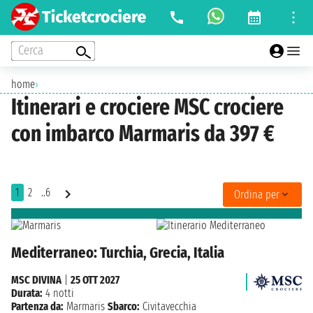
Cerca
home
›
Itinerari e crociere MSC crociere
con imbarco Marmaris da 397 €
1
2
..6
Ordina per
Mediterraneo: Turchia, Grecia, Italia
MSC DIVINA
|
25 OTT 2027
Durata:
4 notti
Partenza da:
Marmaris
Sbarco:
Civitavecchia