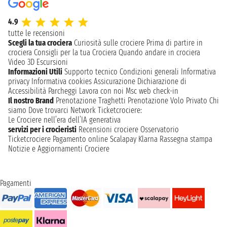
4.9
tutte le recensioni
Scegli la tua crociera
Curiosità sulle crociere
Prima di partire in
crociera
Consigli per la tua Crociera
Quando andare in crociera
Video 3D
Escursioni
Informazioni Utili
Supporto tecnico
Condizioni generali
Informativa
privacy
Informativa cookies
Assicurazione
Dichiarazione di
Accessibilità
Parcheggi
Lavora con noi
Msc web check-in
Il nostro Brand
Prenotazione Traghetti
Prenotazione Volo Privato
Chi
siamo
Dove trovarci
Network
Ticketcrociere:
Le Crociere nell’era dell’IA generativa
servizi per i crocieristi
Recensioni crociere
Osservatorio
Ticketcrociere
Pagamento online
Scalapay
Klarna
Rassegna stampa
Notizie e Aggiornamenti Crociere
Pagamenti