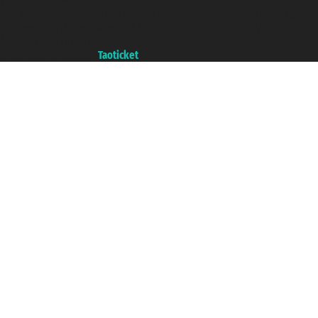
Ticketcrociere ® è un Marchio Registrato
P.Iva 06206400720 - Capitale Sociale € 100.000,00 i.v. - Iscritta alla Camera
di Commercio di Genova con REA 433093. - Aut. Prov. n° 6167/131601 -
Assicurazione Unipol - polizza n. 206484182
Un portale del gruppo
Taoticket