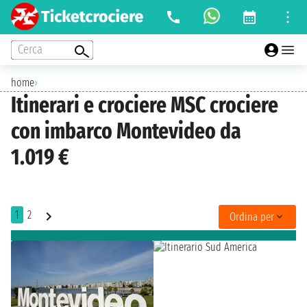
Cerca
home
›
Itinerari e crociere MSC crociere
con imbarco Montevideo da
1.019 €
1
2
Ordina per