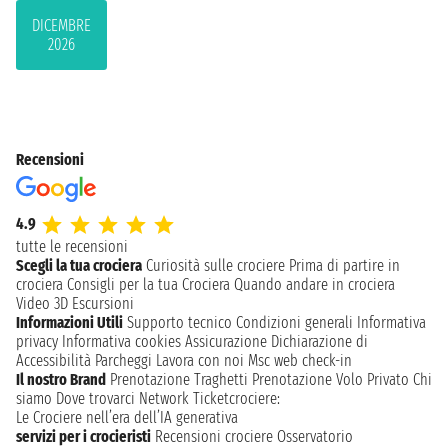
DICEMBRE
2026
Recensioni
4.9
tutte le recensioni
Scegli la tua crociera
Curiosità sulle crociere
Prima di partire in
crociera
Consigli per la tua Crociera
Quando andare in crociera
Video 3D
Escursioni
Informazioni Utili
Supporto tecnico
Condizioni generali
Informativa
privacy
Informativa cookies
Assicurazione
Dichiarazione di
Accessibilità
Parcheggi
Lavora con noi
Msc web check-in
Il nostro Brand
Prenotazione Traghetti
Prenotazione Volo Privato
Chi
siamo
Dove trovarci
Network
Ticketcrociere:
Le Crociere nell’era dell’IA generativa
servizi per i crocieristi
Recensioni crociere
Osservatorio