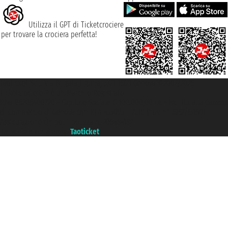
Utilizza il GPT di Ticketcrociere
per trovare la crociera perfetta!
Taoticket S.r.l. Via Brigata Liguria, 3/21 16121 Genova ©2007/2026 -
Ticketcrociere ® è un Marchio Registrato
P.Iva 06206400720 - Capitale Sociale € 100.000,00 i.v. - Iscritta alla Camera
di Commercio di Genova con REA 433093. - Aut. Prov. n° 6167/131601 -
Assicurazione Unipol - polizza n. 206484182
Un portale del gruppo
Taoticket