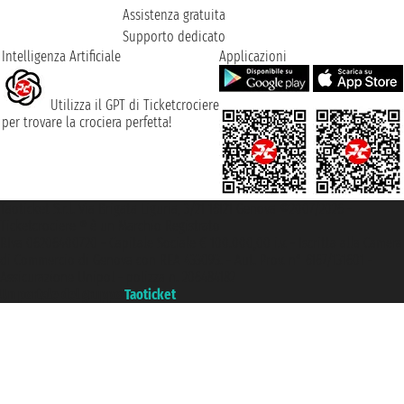
Assistenza gratuita
Supporto dedicato
Intelligenza Artificiale
Applicazioni
Utilizza il GPT di Ticketcrociere
per trovare la crociera perfetta!
Taoticket S.r.l. Via Brigata Liguria, 3/21 16121 Genova ©2007/2026 -
Ticketcrociere ® è un Marchio Registrato
P.Iva 06206400720 - Capitale Sociale € 100.000,00 i.v. - Iscritta alla Camera
di Commercio di Genova con REA 433093. - Aut. Prov. n° 6167/131601 -
Assicurazione Unipol - polizza n. 206484182
Un portale del gruppo
Taoticket