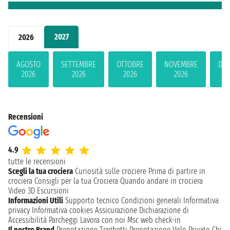
2027
2026
AGOSTO
SETTEMBRE
OTTOBRE
NOVEMBRE
DIC
2026
2026
2026
2026
2
Recensioni
4.9
tutte le recensioni
Scegli la tua crociera
Curiosità sulle crociere
Prima di partire in
crociera
Consigli per la tua Crociera
Quando andare in crociera
Video 3D
Escursioni
Informazioni Utili
Supporto tecnico
Condizioni generali
Informativa
privacy
Informativa cookies
Assicurazione
Dichiarazione di
Accessibilità
Parcheggi
Lavora con noi
Msc web check-in
Il nostro Brand
Prenotazione Traghetti
Prenotazione Volo Privato
Chi