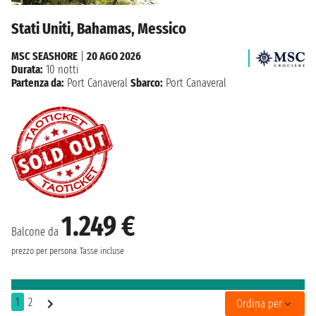
Stati Uniti, Bahamas, Messico
MSC SEASHORE
|
20 AGO 2026
Durata:
10 notti
Partenza da:
Port Canaveral
Sbarco:
Port Canaveral
1.249 €
Balcone da
prezzo per persona
Tasse incluse
1
2
Ordina per