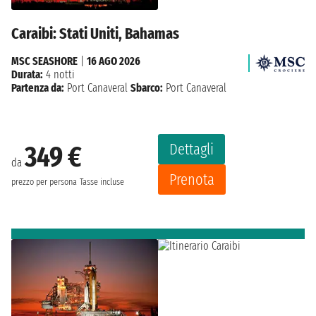
Caraibi: Stati Uniti, Bahamas
MSC SEASHORE
|
16 AGO 2026
Durata:
4 notti
Partenza da:
Port Canaveral
Sbarco:
Port Canaveral
Dettagli
349 €
da
Prenota
prezzo per persona
Tasse incluse