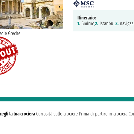
Itinerario:
1.
Smirne,
2.
Istanbul,
3.
navigaz
cegli la tua crociera
Curiosità sulle crociere
Prima di partire in crociera
Con