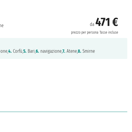
471 €
da
ne
prezzo per persona
Tasse incluse
ione,
4.
Corfù,
5.
Bari,
6.
navigazione,
7.
Atene,
8.
Smirne