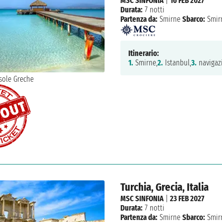
MSC SINFONIA
|
16 FEB 2027
Durata:
7 notti
Partenza da:
Smirne
Sbarco:
Smir
Itinerario:
1.
Smirne,
2.
Istanbul,
3.
navigaz
Turchia, Grecia, Italia
MSC SINFONIA
|
23 FEB 2027
Durata:
7 notti
Partenza da:
Smirne
Sbarco:
Smir