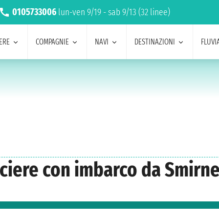
0105733006
lun-ven 9/19 - sab 9/13 (32 linee)
ERE
COMPAGNIE
NAVI
DESTINAZIONI
FLUVIA
ociere con imbarco da Smirne