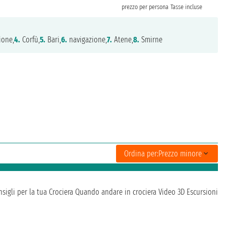
prezzo per persona
Tasse incluse
ione,
4.
Corfù,
5.
Bari,
6.
navigazione,
7.
Atene,
8.
Smirne
Ordina per:
Prezzo minore
sigli per la tua Crociera
Quando andare in crociera
Video 3D
Escursioni