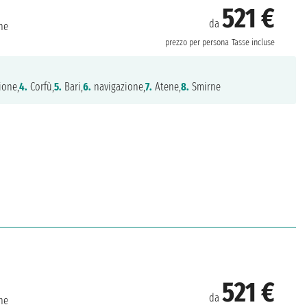
521 €
da
ne
prezzo per persona
Tasse incluse
ione,
4.
Corfù,
5.
Bari,
6.
navigazione,
7.
Atene,
8.
Smirne
521 €
da
ne