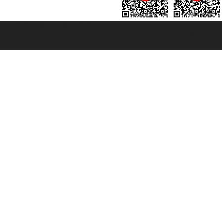
rociere ® è un Marchio Registrato
ra di Commercio di Genova con REA 433093. - Aut. Prov. n° 6167/131601 - Ass