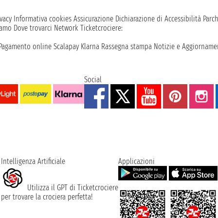
vacy
Informativa cookies
Assicurazione
Dichiarazione di Accessibilità
Parc
iamo
Dove trovarci
Network
Ticketcrociere:
Pagamento online
Scalapay
Klarna
Rassegna stampa
Notizie e Aggiornamen
Social
Intelligenza Artificiale
Applicazioni
Utilizza il GPT di Ticketcrociere
per trovare la crociera perfetta!