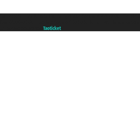
Taoticket S.r.l. Via Brigata Liguria, 3/21 16121 Genova ©2007/2026 - Ticketc
P.Iva 06206400720 - Capitale Sociale € 100.000,00 i.v. - Iscritta alla Came
Un portale del gruppo
Taoticket