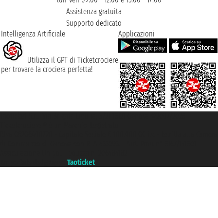
Assistenza gratuita
Supporto dedicato
Intelligenza Artificiale
Applicazioni
Utilizza il GPT di Ticketcrociere
per trovare la crociera perfetta!
Taoticket S.r.l. Via Brigata Liguria, 3/21 16121 Genova ©2007/2026 -
Ticketcrociere ® è un Marchio Registrato
P.Iva 06206400720 - Capitale Sociale € 100.000,00 i.v. - Iscritta alla Camera
di Commercio di Genova con REA 433093. - Aut. Prov. n° 6167/131601 -
Assicurazione Unipol - polizza n. 206484182
Un portale del gruppo
Taoticket