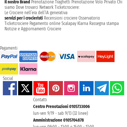
Il nostro Brand
Prenotazione Traghetti
Prenotazione Volo Privato
Chi
siamo
Dove trovarci
Network
Ticketcrociere:
Le Crociere nell’era dell’IA generativa
servizi per i crocieristi
Recensioni crociere
Osservatorio
Ticketcrociere
Pagamento online
Scalapay
Klarna
Rassegna stampa
Notizie e Aggiornamenti Crociere
Pagamenti
Social
Contatti
Centro Prenotazioni 0105733006
lun-ven 9/19 - sab 9/13 (32 linee)
Amministrazione 0105704878
lun-ven 09:00 - 12:00 e 15:00 - 17:00