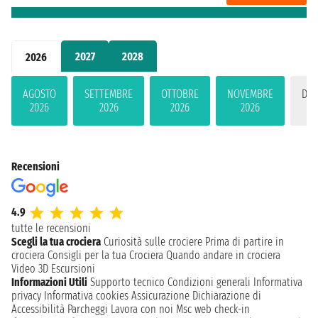
2027
2028
2026
AGOSTO
SETTEMBRE
OTTOBRE
NOVEMBRE
DIC
2026
2026
2026
2026
2
Recensioni
4.9
tutte le recensioni
Scegli la tua crociera
Curiosità sulle crociere
Prima di partire in
crociera
Consigli per la tua Crociera
Quando andare in crociera
Video 3D
Escursioni
Informazioni Utili
Supporto tecnico
Condizioni generali
Informativa
privacy
Informativa cookies
Assicurazione
Dichiarazione di
Accessibilità
Parcheggi
Lavora con noi
Msc web check-in