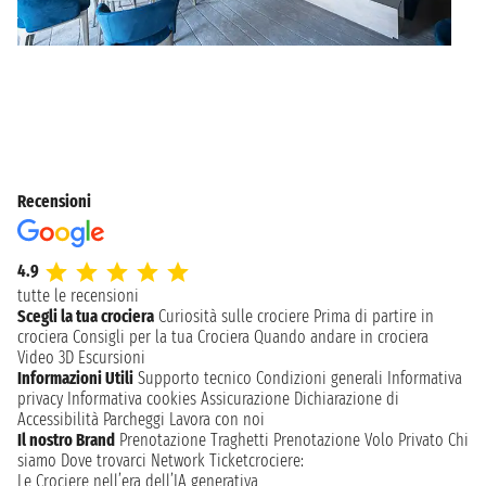
Recensioni
4.9
tutte le recensioni
Scegli la tua crociera
Curiosità sulle crociere
Prima di partire in
crociera
Consigli per la tua Crociera
Quando andare in crociera
Video 3D
Escursioni
Informazioni Utili
Supporto tecnico
Condizioni generali
Informativa
privacy
Informativa cookies
Assicurazione
Dichiarazione di
Accessibilità
Parcheggi
Lavora con noi
Il nostro Brand
Prenotazione Traghetti
Prenotazione Volo Privato
Chi
siamo
Dove trovarci
Network
Ticketcrociere:
Le Crociere nell’era dell’IA generativa