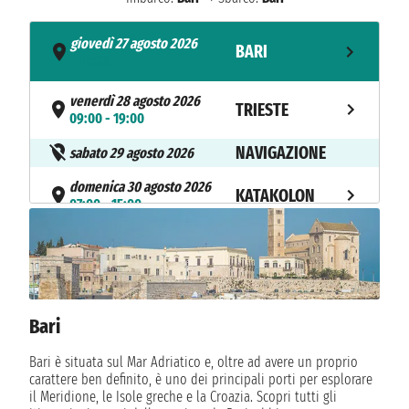
giovedì 27 agosto 2026
BARI
- 14:00
venerdì 28 agosto 2026
TRIESTE
09:00 - 19:00
NAVIGAZIONE
sabato 29 agosto 2026
domenica 30 agosto 2026
KATAKOLON
07:00 - 15:00
lunedì 31 agosto 2026
ATENE
08:00 - 18:00
martedì 1 settembre 2026
KUSADASI
07:00 - 15:00
Bari
mercoledì 2 settembre 2026
Bari è situata sul Mar Adriatico e, oltre ad avere un proprio
ISTANBUL
10:00 - 23:00
carattere ben definito, è uno dei principali porti per esplorare
il Meridione, le Isole greche e la Croazia. Scopri tutti gli