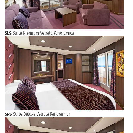
Liberty. Se la vostra nave vi permette una sosta abbastanza
lunga e siete amanti della natura non perdete il parco naturale
Alta Murgia o quello del Gargano a circa 2 ore di distanza dalla
città. A Bari il parco cittadino principale è quello del 2 Giugno,
con una ricca e fresca pineta dove rilassarsi e magari fare uno
spuntino con le classiche
zeppole
.
SLS
Suite Premium Vetrata Panoramica
A pranzo consigliamo un piatto delle famose orecchiette
pugliesi, la cucina di Bari è ricca in prodotti agricoli
tradizionali come olio extra vergine, grano e pomodoro.
Famose sono infatti le
friselle
, i panzerotti, i
taralli
e la
polenta fritta. Grande importanza a tavola ha anche il pesce
fresco, dall’orata alla san Nicola ai polpetti in casseruola.
SRS
Suite Deluxe Vetrata Panoramica