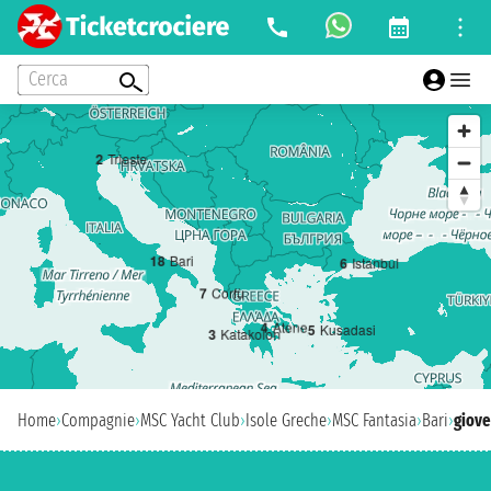
Cerca
2
Trieste
1
8
Bari
6
Istanbul
7
Corfù
4
Atene
5
Kusadasi
3
Katakolon
Home
›
Compagnie
›
MSC Yacht Club
›
Isole Greche
›
MSC Fantasia
›
Bari
›
giove