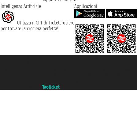
Intelligenza Artificiale
Applicazioni
Utilizza il GPT di Ticketcrociere
per trovare la crociera perfetta!
Taoticket S.r.l. Via Brigata Liguria, 3/21 16121 Genova ©2007/2026 -
Ticketcrociere ® è un Marchio Registrato
P.Iva 06206400720 - Capitale Sociale € 100.000,00 i.v. - Iscritta alla Camera
di Commercio di Genova con REA 433093. - Aut. Prov. n° 6167/131601 -
Assicurazione Unipol - polizza n. 206484182
Un portale del gruppo
Taoticket