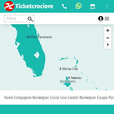
Cerca
1
4
Port Canaveral
3
Stirrup Cay
2
Nassau
Home
›
Compagnie
›
Norwegian Cruise Line
›
Caraibi
›
Norwegian Escape
›
Por