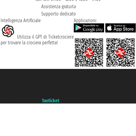
Assistenza gratuita
Supporto dedicato
Intelligenza Artificiale
Applicazioni
Utilizza il GPT di Ticketcrociere
per trovare la crociera perfetta!
Taoticket S.r.l. Via Brigata Liguria, 3/21 16121 Genova ©2007/2026 -
Ticketcrociere ® è un Marchio Registrato
P.Iva 06206400720 - Capitale Sociale € 100.000,00 i.v. - Iscritta alla Camera
di Commercio di Genova con REA 433093. - Aut. Prov. n° 6167/131601 -
Assicurazione Unipol - polizza n. 206484182
Un portale del gruppo
Taoticket