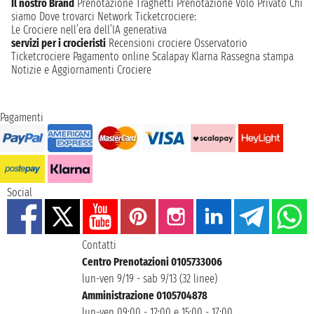
Il nostro Brand
Prenotazione Traghetti
Prenotazione Volo Privato
Chi
siamo
Dove trovarci
Network
Ticketcrociere:
Le Crociere nell’era dell’IA generativa
servizi per i crocieristi
Recensioni crociere
Osservatorio
Ticketcrociere
Pagamento online
Scalapay
Klarna
Rassegna stampa
Notizie e Aggiornamenti Crociere
Pagamenti
Social
Contatti
Centro Prenotazioni 0105733006
lun-ven 9/19 - sab 9/13 (32 linee)
Amministrazione 0105704878
lun-ven 09:00 - 12:00 e 15:00 - 17:00