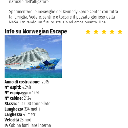
naturale dell'alligatore.
Sperimentare le meraviglie del Kennedy Space Center con tutta
la famiglia. Vedere, sentire e toccare il passato glorioso della
NASA, ispirando un futuro attuale ed emozionante. Una
passeggiata attraverso i razzi Rocket Garden, casa di Apollo e
Info su Norwegian Escape
Gemini, riproduzioni a grandezza naturale dello space shuttle
Explorer e veicoli spaziali che hanno orbitato intorno alla
terra. Intraprendere un tour nelle Everglades della Florida
centrale. Durante il viaggio potrai scivolare sopra un mare
d'erba nell'incontaminato eco-sistema della palude di
cipresso, dove abbondano gli alligatori ed altri animali
selvatici.
Anno di costruzione:
2015
N° ospiti:
4.248
N° equipaggio:
1.651
N° cabine:
2.124
Stazza:
164.000 tonnellate
Lunghezza
334 metri
Larghezza
41 metri
Velocità
23 nodi
I4
Cabina familiare interna