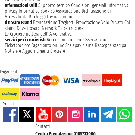
Informazioni Utili
Supporto tecnico
Condizioni generali
Informativa
privacy
Informativa cookies
Assicurazione
Dichiarazione di
Accessibilità
Parcheggi
Lavora con noi
Il nostro Brand
Prenotazione Traghetti
Prenotazione Volo Privato
Chi
siamo
Dove trovarci
Network
Ticketcrociere:
Le Crociere nell’era dell’IA generativa
servizi per i crocieristi
Recensioni crociere
Osservatorio
Ticketcrociere
Pagamento online
Scalapay
Klarna
Rassegna stampa
Notizie e Aggiornamenti Crociere
Pagamenti
Social
Contatti
Centro Prenotazioni 0105733006