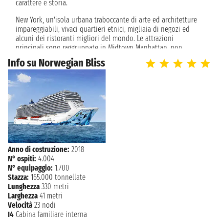
TORTOLA
carattere e storia.
mercoledì 30 dicembre 2026
07:00 - 18:00
ISLAND
New York, un'isola urbana traboccante di arte ed architetture
impareggiabili, vivaci quartieri etnici, migliaia di negozi ed
giovedì 31 dicembre 2026
alcuni dei ristoranti migliori del mondo. Le attrazioni
PHILIPSBURG
07:00 - 18:00
principali sono raggruppate in Midtown Manhattan, non
lontano dal porto crociera.
Info su Norwegian Bliss
NAVIGAZIONE
venerdì 1 gennaio 2027
Scivola giù il fiume di Hudson, scoprirete attrazioni
NAVIGAZIONE
sabato 2 gennaio 2027
indimenticabili, come l'Empire State Building o la statua della
libertà. Nella città che non dorme mai le cose da fare non
NAVIGAZIONE
domenica 3 gennaio 2027
hanno fine, dalle luci di Broadway e Times Square ai musei di
fama mondiale, shopping e vaste scelte culinarie.
lunedì 4 gennaio 2027
NEW YORK
07:00
Anno di costruzione:
2018
N° ospiti:
4.004
N° equipaggio:
1.700
Stazza:
165.000 tonnellate
Lunghezza
330 metri
Larghezza
41 metri
Velocità
23 nodi
I4
Cabina familiare interna