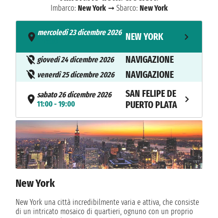
Imbarco:
New York
➞ Sbarco:
New York
mercoledì 23 dicembre 2026
NEW YORK
- 16:00
NAVIGAZIONE
giovedì 24 dicembre 2026
NAVIGAZIONE
venerdì 25 dicembre 2026
SAN FELIPE DE
sabato 26 dicembre 2026
11:00 - 19:00
PUERTO PLATA
domenica 27 dicembre 2026
SAN JUAN
11:00 - 19:00
lunedì 28 dicembre 2026
BASSETERRE
09:00 - 18:00
New York
martedì 29 dicembre 2026
SAINT THOMAS
07:00 - 18:00
New York una città incredibilmente varia e attiva, che consiste
di un intricato mosaico di quartieri, ognuno con un proprio