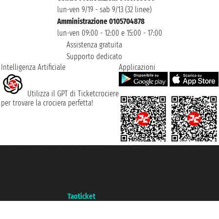
lun-ven 9/19 - sab 9/13 (32 linee)
Amministrazione 0105704878
lun-ven 09:00 - 12:00 e 15:00 - 17:00
Assistenza gratuita
Supporto dedicato
Intelligenza Artificiale
Applicazioni
Utilizza il GPT di Ticketcrociere
per trovare la crociera perfetta!
Taoticket S.r.l. Via Brigata Liguria, 3/21 16121 Genova ©2007/2026 -
Ticketcrociere ® è un Marchio Registrato
P.Iva 06206400720 - Capitale Sociale € 100.000,00 i.v. - Iscritta alla Camera
di Commercio di Genova con REA 433093. - Aut. Prov. n° 6167/131601 -
Assicurazione Unipol - polizza n. 206484182
Un portale del gruppo
Taoticket