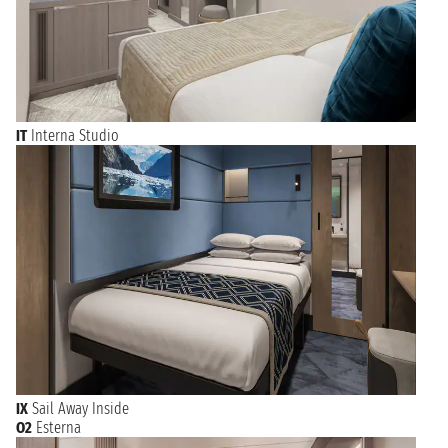
IT
Interna Studio
IX
Sail Away Inside
O2
Esterna