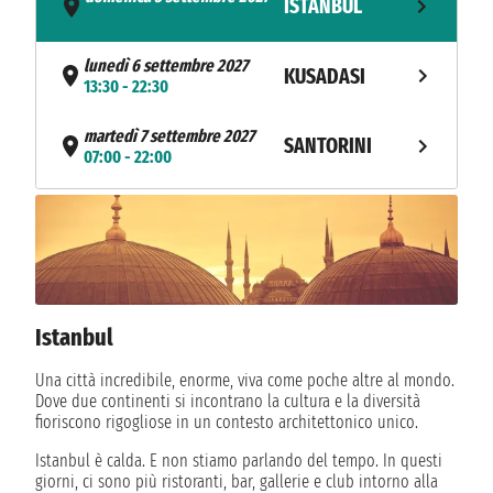
ISTANBUL
- 17:00
lunedì 6 settembre 2027
KUSADASI
13:30 - 22:30
martedì 7 settembre 2027
SANTORINI
07:00 - 22:00
mercoledì 8 settembre 2027
MYKONOS
07:00 - 22:00
giovedì 9 settembre 2027
ATENE
05:30 - 18:00
Istanbul
venerdì 10 settembre 2027
KATAKOLON
09:00 - 19:00
Una città incredibile, enorme, viva come poche altre al mondo.
Dove due continenti si incontrano la cultura e la diversità
sabato 11 settembre 2027
fioriscono rigogliose in un contesto architettonico unico.
CORFÙ
07:00 - 17:00
Istanbul è calda. E non stiamo parlando del tempo. In questi
giorni, ci sono più ristoranti, bar, gallerie e club intorno alla
domenica 12 settembre 2027