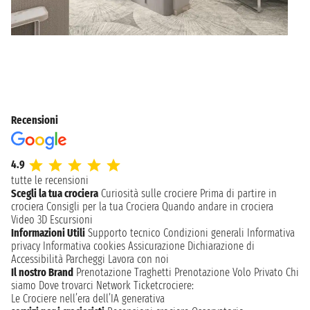
Recensioni
4.9
tutte le recensioni
Scegli la tua crociera
Curiosità sulle crociere
Prima di partire in
crociera
Consigli per la tua Crociera
Quando andare in crociera
Video 3D
Escursioni
Informazioni Utili
Supporto tecnico
Condizioni generali
Informativa
privacy
Informativa cookies
Assicurazione
Dichiarazione di
Accessibilità
Parcheggi
Lavora con noi
Il nostro Brand
Prenotazione Traghetti
Prenotazione Volo Privato
Chi
siamo
Dove trovarci
Network
Ticketcrociere:
Le Crociere nell’era dell’IA generativa