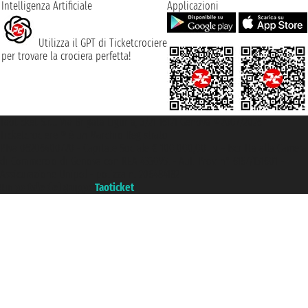
Intelligenza Artificiale
Applicazioni
Utilizza il GPT di Ticketcrociere
per trovare la crociera perfetta!
Taoticket S.r.l. Via Brigata Liguria, 3/21 16121 Genova ©2007/2026 -
Ticketcrociere ® è un Marchio Registrato
P.Iva 06206400720 - Capitale Sociale € 100.000,00 i.v. - Iscritta alla Camera
di Commercio di Genova con REA 433093. - Aut. Prov. n° 6167/131601 -
Assicurazione Unipol - polizza n. 206484182
Un portale del gruppo
Taoticket