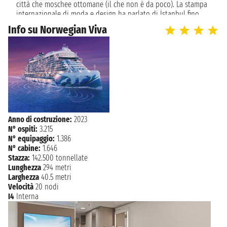
DUBROVNIK
città che moschee ottomane (il che non è da poco). La stampa
07:00 - 23:59
internazionale di moda e design ha parlato di İstanbul fino
alla nausea; il senso di vecchiaia caduto sulla città una volta
Info su Norwegian Viva
lunedì 13 settembre 2027
KOTOR
che l'impero ottomano scomparve, è stato sostituito da un
07:00 - 18:00
senso di energia ed innovazione non visto fin dai tempi di
Solimano il magnifico.
martedì 14 settembre 2027
SPALATO
07:00 - 18:00
mercoledì 15 settembre 2027
RAVENNA
06:00
Anno di costruzione:
2023
N° ospiti:
3.215
N° equipaggio:
1.386
N° cabine:
1.646
Stazza:
142.500 tonnellate
Lunghezza
294 metri
Larghezza
40.5 metri
Velocità
20 nodi
I4
Interna