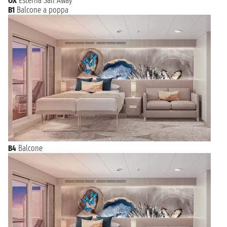
OX
Esterna Sail Away
B1
Balcone a poppa
B4
Balcone