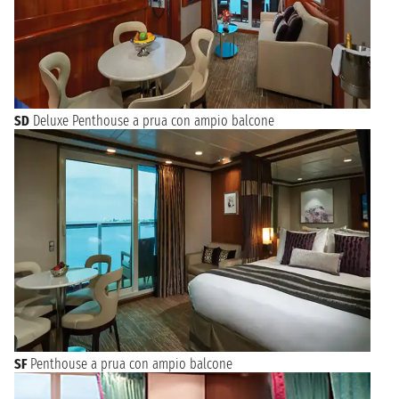
SD
Deluxe Penthouse a prua con ampio balcone
SF
Penthouse a prua con ampio balcone