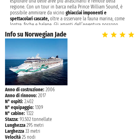
esplorare una delle aree più affascinanti e remote della
07:00
regione. Con un tour in barca nella Prince William Sound, è
possibile ammirare da vicino
ghiacciai imponenti e
spettacolari cascate,
oltre a osservare la fauna marina, come
lontre, foche e balene. Gli amanti dell’avventura possono
optare per un’escursione guidata in kayak tra le acque
Info su Norwegian Jade
cristalline o una passeggiata lungo il Portage Pass Trail, che
offre viste panoramiche incredibili sulla baia.
Whittier: la tua crociera nei fiordi dell'Alaska e oltre!
Parti da Whittier, un pittoresco porto in Alaska, per una
crociera che ti immergerà nei paesaggi mozzafiato di ghiacciai,
fiordi e fauna selvatica. Questa è un'opportunità unica per
esplorare la grandezza della natura incontaminata, osservando
balene, orsi e aquile nel loro habitat. A bordo, il comfort e le
Anno di costruzione:
2006
viste spettacolari ti accompagneranno in ogni momento. Le
Anno di rinnovo:
2017
crociere da Whittier offrono un'esperienza di viaggio
N° ospiti:
2.402
indimenticabile, unendo l'avventura con il lusso, per un
N° equipaggio:
1.109
viaggio che ti lascerà senza parole.
N° cabine:
1.122
Stazza:
93.502 tonnellate
Lunghezza
295 metri
Larghezza
33 metri
Velocità
25 nodi