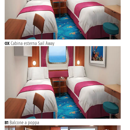
OX
Cabina esterna Sail Away
B1
Balcone a poppa