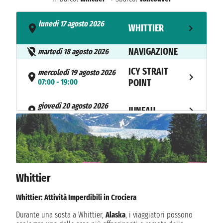
lunedì 17 agosto 2026
WHITTIER
- 18:00
NAVIGAZIONE
martedì 18 agosto 2026
ICY STRAIT
mercoledì 19 agosto 2026
07:00 - 19:00
POINT
giovedì 20 agosto 2026
JUNEAU
07:00 - 20:00
venerdì 21 agosto 2026
SKAGWAY
06:00 - 16:00
sabato 22 agosto 2026
KETCHIKAN
Whittier
11:00 - 20:00
NAVIGAZIONE
Whittier: Attività Imperdibili in Crociera
domenica 23 agosto 2026
Durante una sosta a Whittier,
Alaska
, i viaggiatori possono
lunedì 24 agosto 2026
VANCOUVER