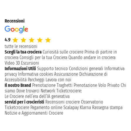
Recensioni
4.9
tutte le recensioni
Scegli la tua crociera
Curiosità sulle crociere
Prima di partire in
crociera
Consigli per la tua Crociera
Quando andare in crociera
Video 3D
Escursioni
Informazioni Utili
Supporto tecnico
Condizioni generali
Informativa
privacy
Informativa cookies
Assicurazione
Dichiarazione di
Accessibilità
Parcheggi
Lavora con noi
Il nostro Brand
Prenotazione Traghetti
Prenotazione Volo Privato
Chi
siamo
Dove trovarci
Network
Ticketcrociere:
Le Crociere nell’era dell’IA generativa
servizi per i crocieristi
Recensioni crociere
Osservatorio
Ticketcrociere
Pagamento online
Scalapay
Klarna
Rassegna stampa
Notizie e Aggiornamenti Crociere