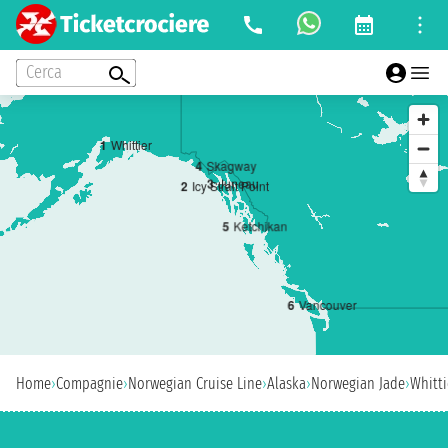
Cerca
1
Whittier
4
Skagway
3
Juneau
2
Icy Strait Point
5
Ketchikan
6
Vancouver
Home
›
Compagnie
›
Norwegian Cruise Line
›
Alaska
›
Norwegian Jade
›
Whitti