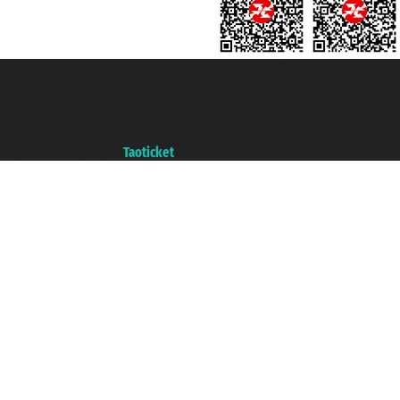
Taoticket S.r.l. Via Brigata Liguria, 3/21 16121 Genova ©2007/2026 -
Ticketcrociere ® è un Marchio Registrato
P.Iva 06206400720 - Capitale Sociale € 100.000,00 i.v. - Iscritta alla Camera
di Commercio di Genova con REA 433093. - Aut. Prov. n° 6167/131601 -
Assicurazione Unipol - polizza n. 206484182
Un portale del gruppo
Taoticket