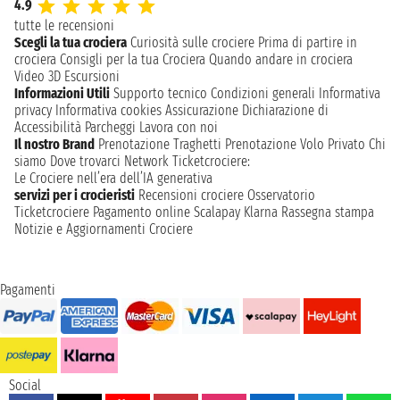
4.9
tutte le recensioni
Scegli la tua crociera
Curiosità sulle crociere
Prima di partire in
crociera
Consigli per la tua Crociera
Quando andare in crociera
Video 3D
Escursioni
Informazioni Utili
Supporto tecnico
Condizioni generali
Informativa
privacy
Informativa cookies
Assicurazione
Dichiarazione di
Accessibilità
Parcheggi
Lavora con noi
Il nostro Brand
Prenotazione Traghetti
Prenotazione Volo Privato
Chi
siamo
Dove trovarci
Network
Ticketcrociere:
Le Crociere nell’era dell’IA generativa
servizi per i crocieristi
Recensioni crociere
Osservatorio
Ticketcrociere
Pagamento online
Scalapay
Klarna
Rassegna stampa
Notizie e Aggiornamenti Crociere
Pagamenti
Social