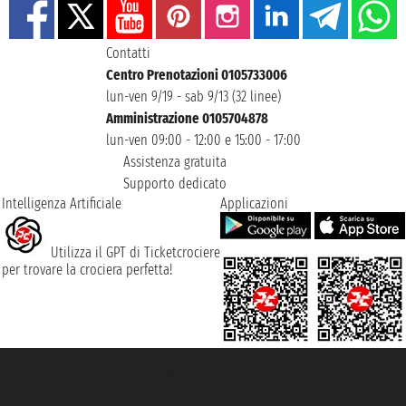
Contatti
Centro Prenotazioni 0105733006
lun-ven 9/19 - sab 9/13 (32 linee)
Amministrazione 0105704878
lun-ven 09:00 - 12:00 e 15:00 - 17:00
Assistenza gratuita
Supporto dedicato
Intelligenza Artificiale
Applicazioni
Utilizza il GPT di Ticketcrociere
per trovare la crociera perfetta!
Taoticket S.r.l. Via Brigata Liguria, 3/21 16121 Genova ©2007/2026 -
Ticketcrociere ® è un Marchio Registrato
P.Iva 06206400720 - Capitale Sociale € 100.000,00 i.v. - Iscritta alla Camera