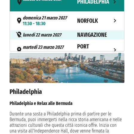
PHILADELPHIA
- 16:00
domenica 21 marzo 2027
NORFOLK
11:30 - 18:30
NAVIGAZIONE
lunedì 22 marzo 2027
PORT
martedì 23 marzo 2027
08:30 - 21:00
CANAVERAL
mercoledì 24 marzo 2027
FREEPORT
08:00 - 18:00
giovedì 25 marzo 2027
STIRRUP CAY
Philadelphia
07:00 - 17:00
NAVIGAZIONE
Philadelphia e Relax alle Bermuda
venerdì 26 marzo 2027
NAVIGAZIONE
sabato 27 marzo 2027
Durante una sosta a Philadelphia prima di partire per le
Bermuda, puoi immergerti nella ricca storia americana e nelle
domenica 28 marzo 2027
attrazioni culturali che questa città iconica offre. Inizia con
PHILADELPHIA
08:00
una visita all'Independence Hall, dove venne firmata la