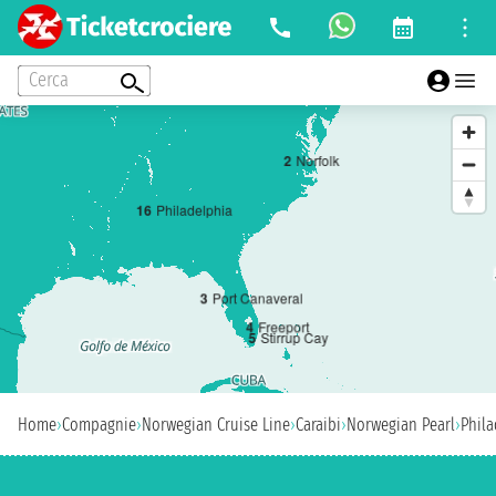
Cerca
2
Norfolk
1
6
Philadelphia
3
Port Canaveral
4
Freeport
5
Stirrup Cay
Home
›
Compagnie
›
Norwegian Cruise Line
›
Caraibi
›
Norwegian Pearl
›
Phila