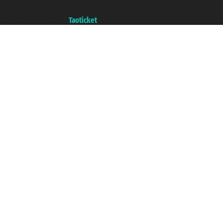
di Commercio di Genova con REA 433093. - Aut. Prov. n° 6167/131601 -
Assicurazione Unipol - polizza n. 206484182
Un portale del gruppo
Taoticket