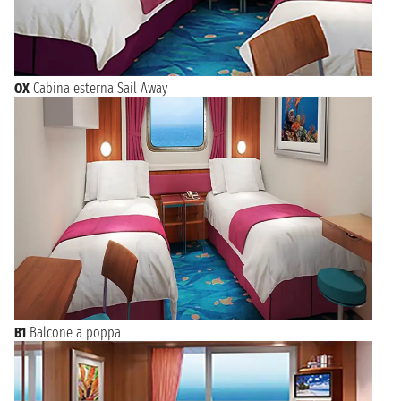
OX
Cabina esterna Sail Away
B1
Balcone a poppa