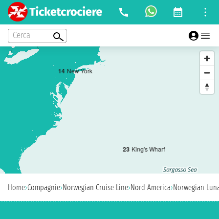
Cerca
1
4
New York
2
3
King's Wharf
Home
›
Compagnie
›
Norwegian Cruise Line
›
Nord America
›
Norwegian Lun