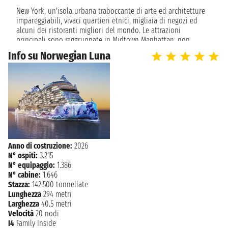
New York, un'isola urbana traboccante di arte ed architetture
impareggiabili, vivaci quartieri etnici, migliaia di negozi ed
alcuni dei ristoranti migliori del mondo. Le attrazioni
principali sono raggruppate in Midtown Manhattan, non
lontano dal porto crociera.
Info su Norwegian Luna
Scivola giù il fiume di Hudson, scoprirete attrazioni
indimenticabili, come l'Empire State Building o la statua della
libertà. Nella città che non dorme mai le cose da fare non
hanno fine, dalle luci di Broadway e Times Square ai musei di
fama mondiale, shopping e vaste scelte culinarie.
Anno di costruzione:
2026
N° ospiti:
3.215
N° equipaggio:
1.386
N° cabine:
1.646
Stazza:
142.500 tonnellate
Lunghezza
294 metri
Larghezza
40.5 metri
Velocità
20 nodi
I4
Family Inside