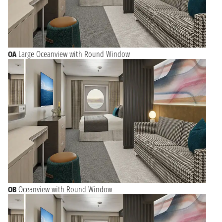
OA
Large Oceanview with Round Window
OB
Oceanview with Round Window