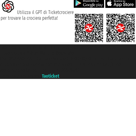
Utilizza il GPT di Ticketcrociere
per trovare la crociera perfetta!
Taoticket S.r.l. Via Brigata Liguria, 3/21 16121 Genova ©2007/2026 -
Ticketcrociere ® è un Marchio Registrato
P.Iva 06206400720 - Capitale Sociale € 100.000,00 i.v. - Iscritta alla Camera
di Commercio di Genova con REA 433093. - Aut. Prov. n° 6167/131601 -
Assicurazione Unipol - polizza n. 206484182
Un portale del gruppo
Taoticket