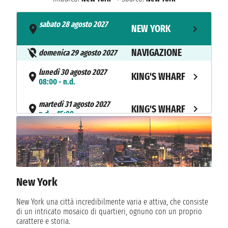
sabato 28 agosto 2027
NEW YORK
- 16:00
NAVIGAZIONE
domenica 29 agosto 2027
lunedì 30 agosto 2027
KING'S WHARF
08:00 - n.d.
martedì 31 agosto 2027
KING'S WHARF
n.d. - 15:00
NAVIGAZIONE
mercoledì 1 settembre 2027
giovedì 2 settembre 2027
NEW YORK
07:00
New York
New York una città incredibilmente varia e attiva, che consiste
di un intricato mosaico di quartieri, ognuno con un proprio
carattere e storia.