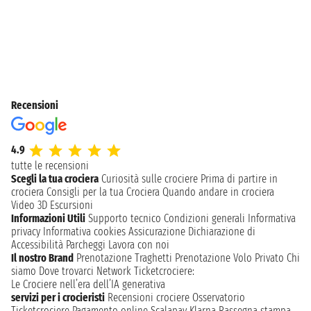
Recensioni
4.9
tutte le recensioni
Scegli la tua crociera
Curiosità sulle crociere
Prima di partire in
crociera
Consigli per la tua Crociera
Quando andare in crociera
Video 3D
Escursioni
Informazioni Utili
Supporto tecnico
Condizioni generali
Informativa
privacy
Informativa cookies
Assicurazione
Dichiarazione di
Accessibilità
Parcheggi
Lavora con noi
Il nostro Brand
Prenotazione Traghetti
Prenotazione Volo Privato
Chi
siamo
Dove trovarci
Network
Ticketcrociere:
Le Crociere nell’era dell’IA generativa
servizi per i crocieristi
Recensioni crociere
Osservatorio
Ticketcrociere
Pagamento online
Scalapay
Klarna
Rassegna stampa