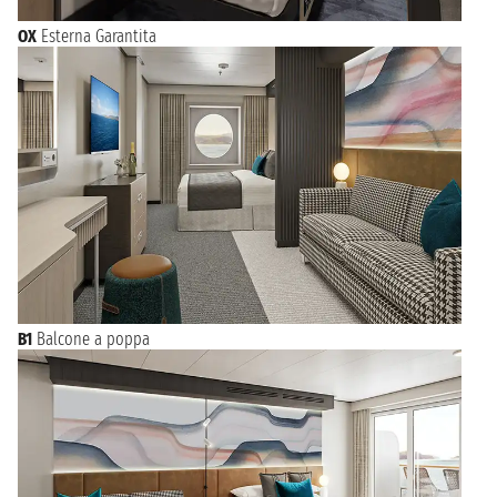
OX
Esterna Garantita
B1
Balcone a poppa