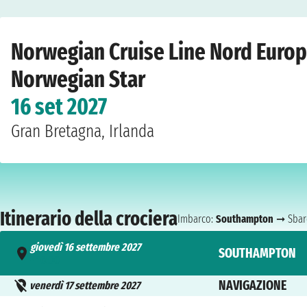
Home
›
Compagnie
›
Norwegian Cruise Line
›
Nord Europa
›
Norwegian Star
›
Norwegian Cruise Line Nord Europ
Norwegian Star
16 set 2027
Gran Bretagna, Irlanda
Itinerario della crociera
Imbarco:
Southampton
➞ Sbar
giovedì 16 settembre 2027
SOUTHAMPTON
- 16:00
NAVIGAZIONE
venerdì 17 settembre 2027