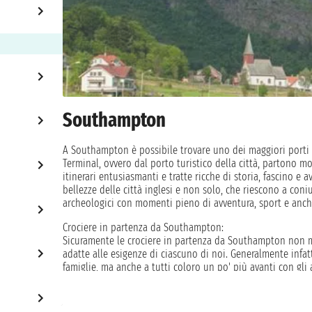
Southampton
A Southampton è possibile trovare uno dei maggiori porti del
Terminal, ovvero dal porto turistico della città, partono mo
itinerari entusiasmanti e tratte ricche di storia, fascino e 
bellezze delle città inglesi e non solo, che riescono a coni
archeologici con momenti pieno di avventura, sport e anche 
Crociere in partenza da Southampton:
Sicuramente le crociere in partenza da Southampton non man
adatte alle esigenze di ciascuno di noi. Generalmente infat
famiglie, ma anche a tutti coloro un po' più avanti con gli
la natura. Sono numerose le offerte, che variano anche in 
della vacanza. I prezzi sono del tutto accessibili con una gr
minore per chi predilige la cabina interna ed esterna, fino 