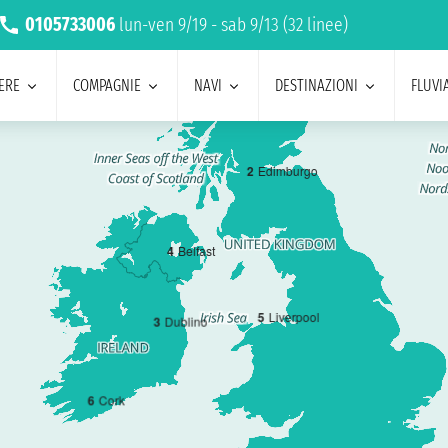
0105733006
lun-ven 9/19 - sab 9/13 (32 linee)
ERE
COMPAGNIE
NAVI
DESTINAZIONI
FLUVIA
2
Edimburgo
4
Belfast
5
Liverpool
3
Dublino
6
Cork