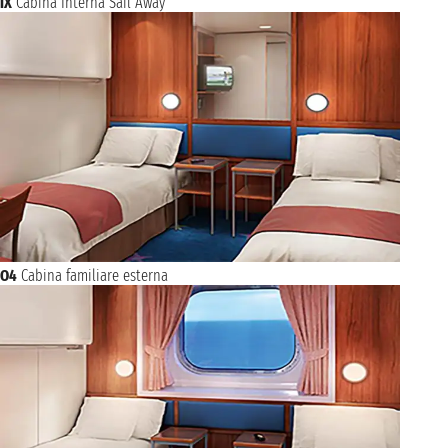
IX
Cabina Interna Sail Away
O4
Cabina familiare esterna