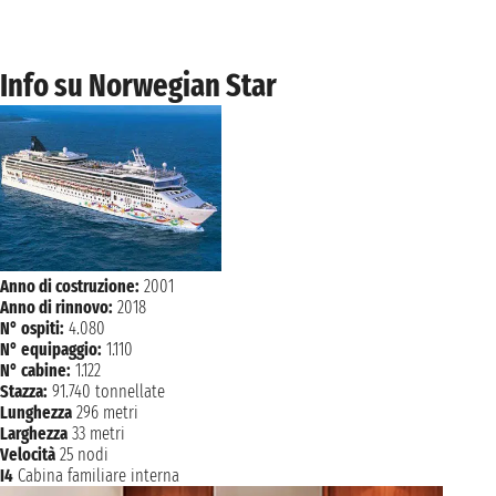
Info su Norwegian Star
Anno di costruzione:
2001
Anno di rinnovo:
2018
N° ospiti:
4.080
N° equipaggio:
1.110
N° cabine:
1.122
Stazza:
91.740 tonnellate
Lunghezza
296 metri
Larghezza
33 metri
Velocità
25 nodi
I4
Cabina familiare interna