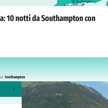
1
8
Southampton
7
Portland (GB)
Southampton
›
giovedì 16 settembre 2027
a: 10 notti da Southampton con
co:
Southampton