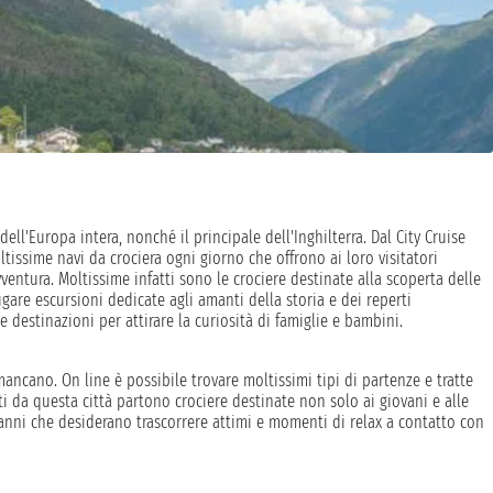
l'Europa intera, nonché il principale dell'Inghilterra. Dal City Cruise
ltissime navi da crociera ogni giorno che offrono ai loro visitatori
avventura. Moltissime infatti sono le crociere destinate alla scoperta delle
ugare escursioni dedicate agli amanti della storia e dei reperti
destinazioni per attirare la curiosità di famiglie e bambini.
cano. On line è possibile trovare moltissimi tipi di partenze e tratte
ti da questa città partono crociere destinate non solo ai giovani e alle
 anni che desiderano trascorrere attimi e momenti di relax a contatto con
base al periodo di navigata, e tengono soprattutto conto della durata
ande variabilità in base alla tipologia di cabina scelta: si va da un prezzo
a salire con la cabina con balcone e la suite che offre il massimo del