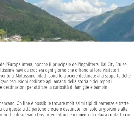
l'Europa intera, nonché il principale dell'Inghilterra. Dal City Cruise
ltissime navi da crociera ogni giorno che offrono ai loro visitatori
avventura. Moltissime infatti sono le crociere destinate alla scoperta delle
ugare escursioni dedicate agli amanti della storia e dei reperti
destinazioni per attirare la curiosità di famiglie e bambini.
cano. On line è possibile trovare moltissimi tipi di partenze e tratte
ti da questa città partono crociere destinate non solo ai giovani e alle
 anni che desiderano trascorrere attimi e momenti di relax a contatto con
base al periodo di navigata, e tengono soprattutto conto della durata
ande variabilità in base alla tipologia di cabina scelta: si va da un prezzo
a salire con la cabina con balcone e la suite che offre il massimo del