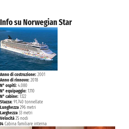
venerdì 29 ottobre 2027
VIGO
08:00 - 16:00
sabato 30 ottobre 2027
Info su Norwegian Star
PORTO
07:00 - 19:00
domenica 31 ottobre 2027
LISBONA
07:00
Anno di costruzione:
2001
Anno di rinnovo:
2018
N° ospiti:
4.080
N° equipaggio:
1.110
N° cabine:
1.122
Stazza:
91.740 tonnellate
Lunghezza
296 metri
Larghezza
33 metri
Velocità
25 nodi
I4
Cabina familiare interna