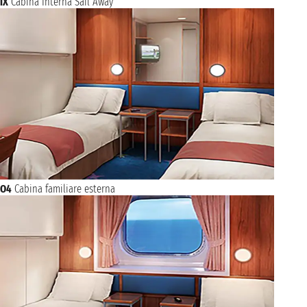
IX
Cabina Interna Sail Away
O4
Cabina familiare esterna