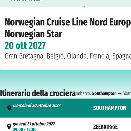
Home
›
Compagnie
›
Norwegian Cruise Line
›
Nord Europa
›
Norwegian Star
›
Norwegian Cruise Line Nord Europ
Norwegian Star
20 ott 2027
Gran Bretagna, Belgio, Olanda, Francia, Spagna
Itinerario della crociera
Imbarco:
Southampton
➞ Sbar
mercoledì 20 ottobre 2027
SOUTHAMPTON
- 17:00
giovedì 21 ottobre 2027
ZEEBRUGGE
09:00 - 18:00