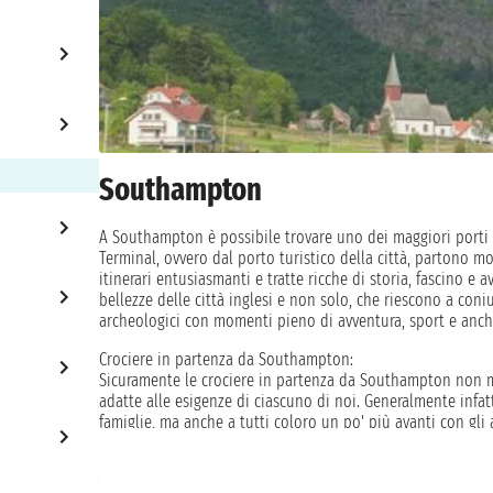
Southampton
A Southampton è possibile trovare uno dei maggiori porti del
Terminal, ovvero dal porto turistico della città, partono mo
itinerari entusiasmanti e tratte ricche di storia, fascino e 
bellezze delle città inglesi e non solo, che riescono a coni
archeologici con momenti pieno di avventura, sport e anche 
Crociere in partenza da Southampton:
Sicuramente le crociere in partenza da Southampton non man
adatte alle esigenze di ciascuno di noi. Generalmente infat
famiglie, ma anche a tutti coloro un po' più avanti con gli
la natura. Sono numerose le offerte, che variano anche in 
della vacanza. I prezzi sono del tutto accessibili con una gr
minore per chi predilige la cabina interna ed esterna, fino 