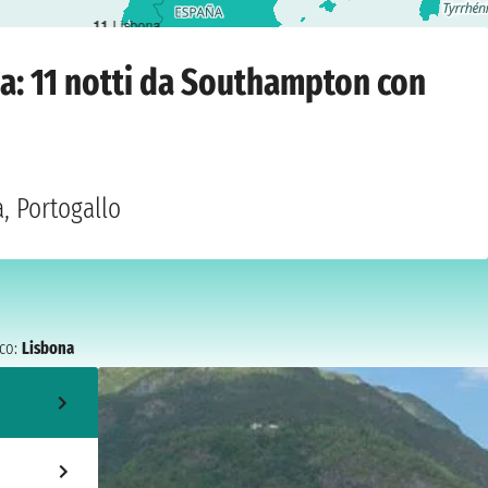
11
Lisbona
Southampton
›
mercoledì 20 ottobre 2027
a: 11 notti da Southampton con
, Portogallo
co:
Lisbona