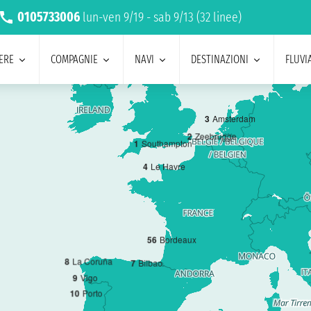
0105733006
lun-ven 9/19 - sab 9/13 (32 linee)
ERE
COMPAGNIE
NAVI
DESTINAZIONI
FLUVIA
3
Amsterdam
2
Zeebrugge
1
Southampton
4
Le Havre
5
6
Bordeaux
8
La Coruña
7
Bilbao
9
Vigo
10
Porto