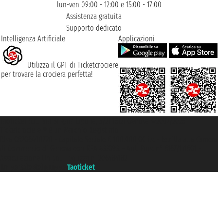
lun-ven 09:00 - 12:00 e 15:00 - 17:00
Assistenza gratuita
Supporto dedicato
Intelligenza Artificiale
Applicazioni
Utilizza il GPT di Ticketcrociere
per trovare la crociera perfetta!
Taoticket S.r.l. Via Brigata Liguria, 3/21 16121 Genova ©2007/2026 -
Ticketcrociere ® è un Marchio Registrato
P.Iva 06206400720 - Capitale Sociale € 100.000,00 i.v. - Iscritta alla Camera
di Commercio di Genova con REA 433093. - Aut. Prov. n° 6167/131601 -
Assicurazione Unipol - polizza n. 206484182
Un portale del gruppo
Taoticket