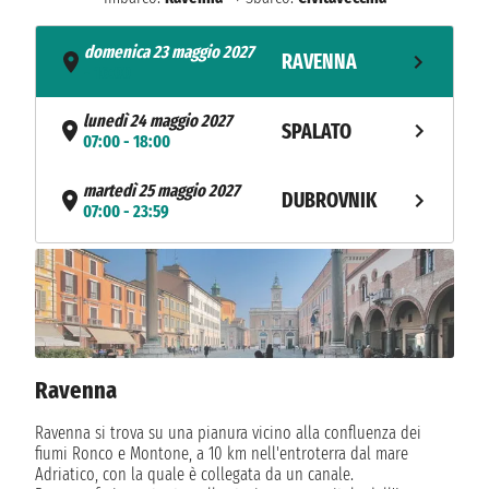
domenica 23 maggio 2027
RAVENNA
- 16:00
lunedì 24 maggio 2027
SPALATO
07:00 - 18:00
martedì 25 maggio 2027
DUBROVNIK
07:00 - 23:59
mercoledì 26 maggio 2027
KOTOR
07:00 - 17:00
giovedì 27 maggio 2027
CORFÙ
08:00 - 17:00
Ravenna
venerdì 28 maggio 2027
MESSINA
08:30 - 18:30
Ravenna si trova su una pianura vicino alla confluenza dei
fiumi Ronco e Montone, a 10 km nell'entroterra dal mare
sabato 29 maggio 2027
Adriatico, con la quale è collegata da un canale.
SALERNO
07:00 - 18:00