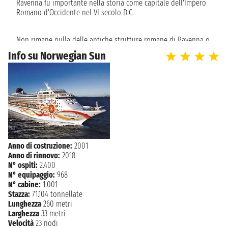
Ravenna fu importante nella storia come capitale dell'Impero
Romano d'Occidente nel VI secolo D.C.
domenica 30 maggio 2027
CIVITAVECCHIA
07:00
Non rimane nulla delle antiche strutture romane di Ravenna o
del suo porto di Classis.
Info su Norwegian Sun
La fama di Ravenna si basa invece sulla qualità e la quantità
dei suoi monumenti cristiani del VI-XVIII secolo.
Capitale dell'Impero Romano d'Occidente per 250 anni e
importante porto di ingresso per l'Impero orientale
(bizantino),
Ravenna riflette nella sua arte e architettura una fusione di
forme architettoniche romane con mosaici bizantini e altre
decorazioni.
Anno di costruzione:
2001
Anno di rinnovo:
2018
N° ospiti:
2.400
N° equipaggio:
968
N° cabine:
1.001
Stazza:
71.104 tonnellate
Lunghezza
260 metri
Larghezza
33 metri
Velocità
23 nodi