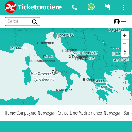
Cerca
1
Ravenna
2
Spalato
3
Dubrovnik
4
Kotor
8
Civitavecchia
7
Salerno
5
Corfù
6
Messina
Home
›
Compagnie
›
Norwegian Cruise Line
›
Mediterraneo
›
Norwegian Sun
›