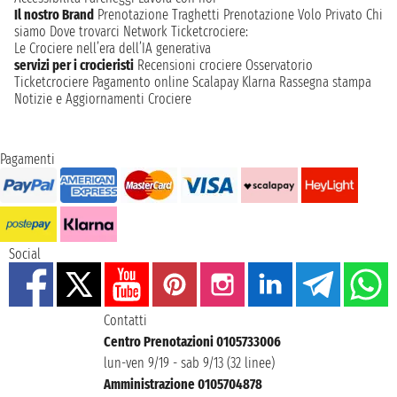
Il nostro Brand
Prenotazione Traghetti
Prenotazione Volo Privato
Chi
siamo
Dove trovarci
Network
Ticketcrociere:
Le Crociere nell’era dell’IA generativa
servizi per i crocieristi
Recensioni crociere
Osservatorio
Ticketcrociere
Pagamento online
Scalapay
Klarna
Rassegna stampa
Notizie e Aggiornamenti Crociere
Pagamenti
Social
Contatti
Centro Prenotazioni 0105733006
lun-ven 9/19 - sab 9/13 (32 linee)
Amministrazione 0105704878