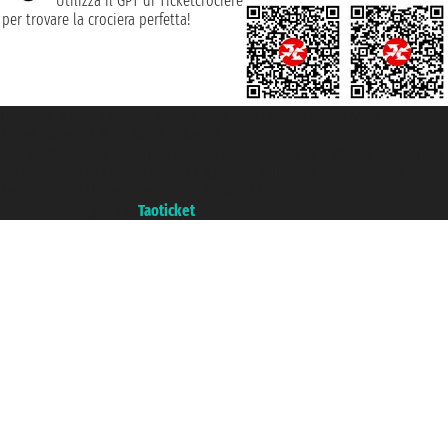
Utilizza il GPT di Ticketcrociere
per trovare la crociera perfetta!
Taoticket S.r.l. Via Brigata Liguria, 3/21 16121 Genova ©2007/2026 -
Ticketcrociere ® è un Marchio Registrato
P.Iva 06206400720 - Capitale Sociale € 100.000,00 i.v. - Iscritta alla Camera
di Commercio di Genova con REA 433093. - Aut. Prov. n° 6167/131601 -
Assicurazione Unipol - polizza n. 206484182
Un portale del gruppo
Taoticket