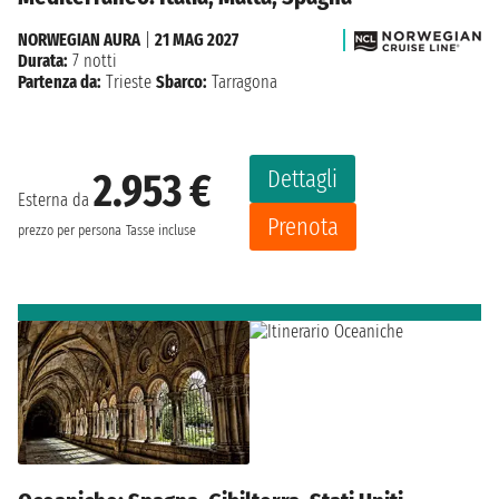
NORWEGIAN AURA
|
21 MAG 2027
Durata:
7 notti
Partenza da:
Trieste
Sbarco:
Tarragona
Dettagli
2.953 €
Esterna da
Prenota
prezzo per persona
Tasse incluse