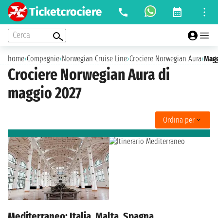
Cerca
home
›
Compagnie
›
Norwegian Cruise Line
›
Crociere Norwegian Aura
›
Magg
Crociere Norwegian Aura di
maggio 2027
Ordina per
Mediterraneo: Italia, Malta, Spagna