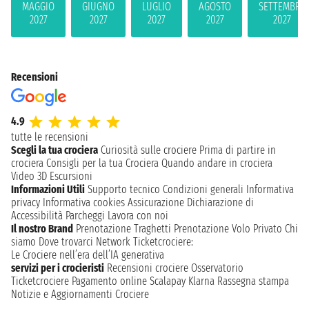
MAGGIO
GIUGNO
LUGLIO
AGOSTO
SETTEMBRE
2027
2027
2027
2027
2027
Recensioni
4.9
tutte le recensioni
Scegli la tua crociera
Curiosità sulle crociere
Prima di partire in
crociera
Consigli per la tua Crociera
Quando andare in crociera
Video 3D
Escursioni
Informazioni Utili
Supporto tecnico
Condizioni generali
Informativa
privacy
Informativa cookies
Assicurazione
Dichiarazione di
Accessibilità
Parcheggi
Lavora con noi
Il nostro Brand
Prenotazione Traghetti
Prenotazione Volo Privato
Chi
siamo
Dove trovarci
Network
Ticketcrociere:
Le Crociere nell’era dell’IA generativa
servizi per i crocieristi
Recensioni crociere
Osservatorio
Ticketcrociere
Pagamento online
Scalapay
Klarna
Rassegna stampa
Notizie e Aggiornamenti Crociere